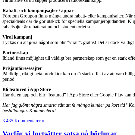
varumärke så du slipper producera radioreklamklipp.
Rabatt- och kampanjsajter / appar
Förutom Groupon finns många andra rabatt- eller kampanjsajter. När des
specialdeals där de gör utskick för speciella kampanjerbjudanden. Kl
rabattsajter är rabatterat.nu och studentkortet.se.
Viral kampanj
Lyckas du att göra något som blir ”viralt”, grattis! Det är dock väldigt 
Partnerskap
Ibland finns möjlighet till väldigt bra partnerskap som ger en stark eff
Prisjämföresesajter
På riktigt, riktigt heta produkter kan du få stark effekt av att vara b
period.
Bli featured i App Store
Har du en app och blir ”featured” i App Store eller Google Play kan d
Har jag glömt några smarta sätt att få många kunder på kort tid? Kort
beställningar. Kommentera!
3 435 Kommentarer »
Varför vi fortsätter satsa på hörlurar