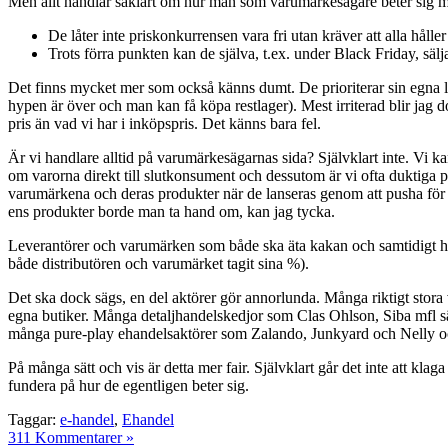
Men allt handlar såklart om hur man som varumärkesägare beter sig m
De låter inte priskonkurrensen vara fri utan kräver att alla hålle
Trots förra punkten kan de själva, t.ex. under Black Friday, sälj
Det finns mycket mer som också känns dumt. De prioriterar sin egna lage
hypen är över och man kan få köpa restlager). Mest irriterad blir jag d
pris än vad vi har i inköpspris. Det känns bara fel.
Är vi handlare alltid på varumärkesägarnas sida? Självklart inte. Vi ka
om varorna direkt till slutkonsument och dessutom är vi ofta duktiga på
varumärkena och deras produkter när de lanseras genom att pusha för de,
ens produkter borde man ta hand om, kan jag tycka.
Leverantörer och varumärken som både ska äta kakan och samtidigt ha 
både distributören och varumärket tagit sina %).
Det ska dock sägs, en del aktörer gör annorlunda. Många riktigt sto
egna butiker. Många detaljhandelskedjor som Clas Ohlson, Siba mfl sä
många pure-play ehandelsaktörer som Zalando, Junkyard och Nelly oc
På många sätt och vis är detta mer fair. Självklart går det inte att kl
fundera på hur de egentligen beter sig.
Taggar:
e-handel
,
Ehandel
311 Kommentarer »