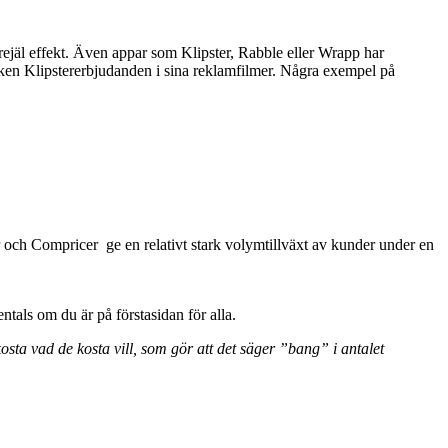
 rejäl effekt. Även appar som Klipster, Rabble eller Wrapp har
cken Klipstererbjudanden i sina reklamfilmer. Några exempel på
ner och Compricer ge en relativt stark volymtillväxt av kunder under en
tals om du är på förstasidan för alla.
sta vad de kosta vill, som gör att det säger ”bang” i antalet