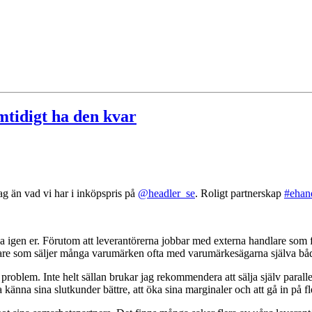
tidigt ha den kvar
dag än vad vi har i inköpspris på
@headler_se
. Roligt partnerskap
#ehan
 igen er. Förutom att leverantörerna jobbar med externa handlare som för
andlare som säljer många varumärken ofta med varumärkesägarna själva b
rt problem. Inte helt sällan brukar jag rekommendera att sälja själv paral
ära känna sina slutkunder bättre, att öka sina marginaler och att gå in på