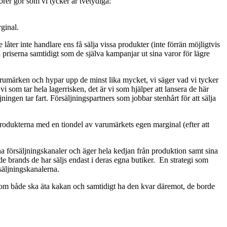
örer gör som vi tycker är tvetydiga:
rginal.
åter inte handlare ens få sälja vissa produkter (inte förrän möjligtvis
a priserna samtidigt som de själva kampanjar ut sina varor för lägre
 varumärken och hypar upp de minst lika mycket, vi säger vad vi tycker
 som tar hela lagerrisken, det är vi som hjälper att lansera de här
ingen tar fart. Försäljningspartners som jobbar stenhårt för att sälja
rodukterna med en tiondel av varumärkets egen marginal (efter att
 försäljningskanaler och äger hela kedjan från produktion samt sina
brands de har säljs endast i deras egna butiker. En strategi som
äljningskanalerna.
De som både ska äta kakan och samtidigt ha den kvar däremot, de borde