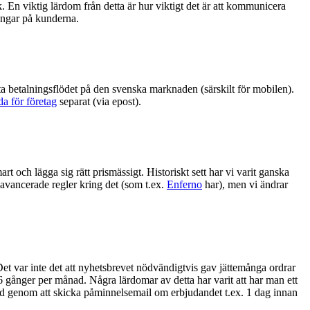
k. En viktig lärdom från detta är hur viktigt det är att kommunicera
ningar på kunderna.
a betalningsflödet på den svenska marknaden (särskilt för mobilen).
da för företag
separat (via epost).
t och lägga sig rätt prismässigt. Historiskt sett har vi varit ganska
r avancerade regler kring det (som t.ex.
Enferno
har), men vi ändrar
t var inte det att nyhetsbrevet nödvändigtvis gav jättemånga ordrar
6 gånger per månad. Några lärdomar av detta har varit att har man ett
blad genom att skicka påminnelsemail om erbjudandet t.ex. 1 dag innan