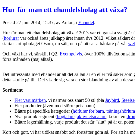
Hur får man ett ehandelsbolag att växa?
Postad
27 juni 2014, 15:37,
av Anton,
i
Ehandel
.
Hur får man ett ehandelsbolag att växa? 2013 var ett ganska svagt år f
(
hörlurar
var också årets julklapp året innan dvs 2012, vilket såklart 
starta startupbolaget Osom, nu sålt, och på att satsa hårdare på vår
web
Och växt har vi, särskilt i Q2.
Exempelvis
, över 100% tillväxt omsätt
förra månaden (maj alltså).
Det intressanta med ehandel är att det sällan är en eller två saker som
detta skulle gå till. Det visade sig vara en stor blandning av alla de
Sortiment
Fler varumärken
, vi närmar oss snart 50 st! (bla
Jaybird
,
Steelse
Fler produkter (även med större prisspann)
Bättre på specifika kategorier (
hörlurar för barn
,
träningshörlura
Nya produktsegment (
högtalare
,
aktivitetsmätare
, t.o.m. en
dro
Bättre lagerhållning, varje produkt det står ”slut” på är en potent
Kort och gott, vi har utökat snabbt och fortsätter göra så. För att ha m