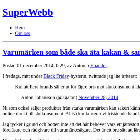
SuperWebb
Hem
Om oss
Varumärken som både ska äta kakan & sam
Postad
01 december 2014, 0:29,
av Anton,
i
Ehandel
.
I fredags, mitt under
Black Friday
-hysterin, twittrade jag lite irriterat:
Kul att flera brands säljer ut för lägre pris mot slutkonsument i
— Anton Johansson (@agaton)
November 28, 2014
Ni som också säljer produkter från starka varumärken kan säkert känna
online direkt till slutkonsument. Alltså konkurrerar vi fristående h
Jag tycker i grund och botten inte att det här behöver vara ett jättesto
föreläsare och rådgivare till varumärkesägare. Det är ett bra sätt att l