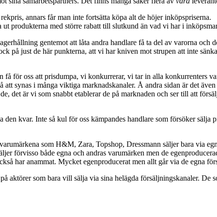
ot sina samarbetspartners. Det finns många saker flera av
våra
leverant
r rekpris, annars får man inte fortsätta köpa alt de höjer inköpspriserna.
a ut produkterna med större rabatt till slutkund än vad vi har i inköpsma
rhållning gentemot att låta andra handlare få ta del av varorna och de l
ock på just de här punkterna, att vi har kniven mot strupen att inte sänk
n få för oss att prisdumpa, vi konkurrerar, vi tar in alla konkurrenters
 att synas i många viktiga marknadskanaler. Å andra sidan är det även vi
 det är vi som snabbt etablerar de på marknaden och ser till att försäljn
den kvar. Inte så kul för oss kämpandes handlare som försöker sälja p
ra varumärkena som H&M, Zara, Topshop, Dressmann säljer bara via egna
ljer förvisso både egna och andras varumärken men de egenproducerade 
kså har anammat. Mycket egenproducerat men allt går via de egna förs
aga på aktörer som bara vill sälja via sina helägda försäljningskanaler. 