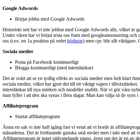
Google Adwords
Börjat jobba med Google Adwords
Historiskt sett har vi inte jobbat med Google Adwords alls, vilket är g
Under våren har vi börjat testa oss fram med googleannonsering och op
oss (t.ex. en 1a position på ordet
hörlurar
) men cpc blir allt viktigare.
Sociala medier
Posta på Facebook kontinuerligt
Blogga kontinuerligt (med internlänkar)
Det är svårt att se en tydlig effekt av sociala medier men helt klart fi
sociala medier, vilket har gjort det till ett viktigt vapen i tillväxttänk
internlänkar till nya märken och modeller snabbt. När vi gör våra nyhet
man fyller i att den ska synas i flera dagar. Man kan välja så de syns i 
Affiliateprogram
Startat affiliateprogram
Ännu en sak vi inte haft igång fast vi vetat att vi borde är affiliatepro
månaderna. Det är fortfarande ganska små nivåer men i takt med att vi hit
Affiliateprogram är inget självspelande piano, även om det är en av d