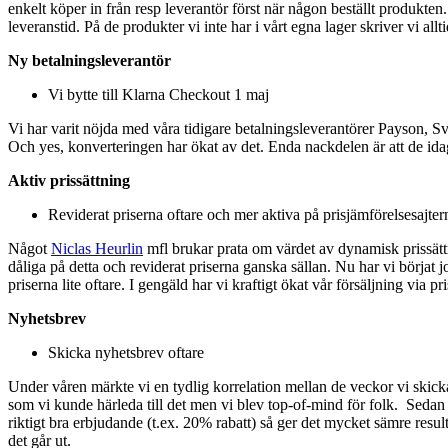
enkelt köper in från resp leverantör först när någon beställt produkten.
leveranstid. På de produkter vi inte har i vårt egna lager skriver vi al
Ny betalningsleverantör
Vi bytte till Klarna Checkout 1 maj
Vi har varit nöjda med våra tidigare betalningsleverantörer Payson, 
Och yes, konverteringen har ökat av det. Enda nackdelen är att de idag 
Aktiv prissättning
Reviderat priserna oftare och mer aktiva på prisjämförelsesajter
Något
Niclas Heurlin
mfl brukar prata om värdet av dynamisk prissättni
dåliga på detta och reviderat priserna ganska sällan. Nu har vi börjat 
priserna lite oftare. I gengäld har vi kraftigt ökat vår försäljning via p
Nyhetsbrev
Skicka nyhetsbrev oftare
Under våren märkte vi en tydlig korrelation mellan de veckor vi skic
som vi kunde härleda till det men vi blev top-of-mind för folk. Sedan
riktigt bra erbjudande (t.ex. 20% rabatt) så ger det mycket sämre resu
det går ut.