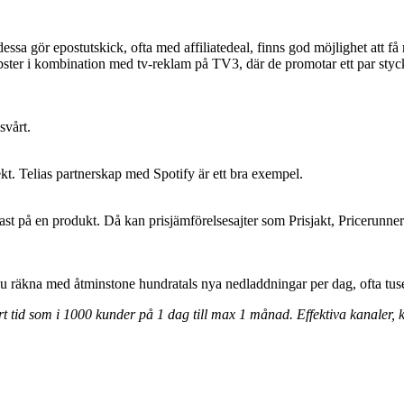
sa gör epostutskick, ofta med affiliatedeal, finns god möjlighet att få
ipster i kombination med tv-reklam på TV3, där de promotar ett par sty
svårt.
ekt. Telias partnerskap med Spotify är ett bra exempel.
illigast på en produkt. Då kan prisjämförelsesajter som Prisjakt, Pricerun
u räkna med åtminstone hundratals nya nedladdningar per dag, ofta tusen
 tid som i 1000 kunder på 1 dag till max 1 månad. Effektiva kanaler, ko