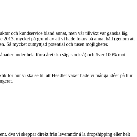
truktur och kundservice bland annat, men vår tillväxt var ganska låg
nte 2013, mycket på grund av att vi hade fokus på annat håll (genom att
en. Så mycket outnyttjad potential och tusen möjligheter.
månader under hela förra året ska sägas också) och över 100% mot
tik för hur vi ska se till att Headler växer hade vi många idéer på hur
ngerat.
ent, dvs vi skeppar direkt från leverantör á la dropshipping eller helt