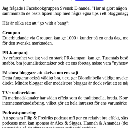
Jag frågade i Facebookgruppen Svensk E-handel ”Har ni gjort någon 
sammanfatta de bästa tipsen ihop med några egna tips i ett blogginlägg
Här är olika sätt att ”go with a bang”:
Groupon
Ett erbjudande via Groupon kan ge 1000+ kunder på en enda dag, med e
för den svenska marknaden.
PR-kampanj
Av erfarenhet vet jag vad en stark PR-kampanj kan ge. Tusentals besökar
snabbt, bra journalistkontakter och att ens företag måste vara ”nyhet
Få stora bloggare att skriva om ens sajt
Detta fungerar också väldigt bra, t.ex. ger Blondinbella väldigt mycke
direkt. Mindre bloggar eller medelstora bloggar är dock svårt att se nå
TV+radioreklam
Få marknadskanaler har sådan effekt som de traditionella, breda. Konv
internetmarknadsföring, vilket gör att hela intresset för ens varumär
Podcastsponsring
Att sponsra Filip & Fredriks podcast mfl ger en relativt bra effekt, s
podcasts man kan sponsra är Alex & Sigges, Hannah & Amandas (dessa 