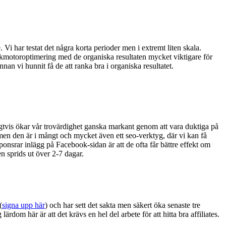
 Vi har testat det några korta perioder men i extremt liten skala.
sökmotoroptimering med de organiska resultaten mycket viktigare för
nan vi hunnit få de att ranka bra i organiska resultatet.
roligtvis ökar vår trovärdighet ganska markant genom att vara duktiga på
en den är i mångt och mycket även ett seo-verktyg, där vi kan få
ponsrar inlägg på Facebook-sidan är att de ofta får bättre effekt om
en sprids ut över 2-7 dagar.
(
signa upp här
) och har sett det sakta men säkert öka senaste tre
rdom här är att det krävs en hel del arbete för att hitta bra affiliates.