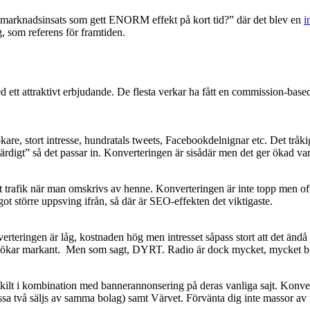
marknadsinsats som gett ENORM effekt på kort tid?” där det blev en
i
, som referens för framtiden.
tt attraktivt erbjudande. De flesta verkar ha fått en commission-based 
e, stort intresse, hundratals tweets, Facebookdelnignar etc. Det tråkiga 
svärdigt” så det passar in. Konverteringen är sisådär men det ger ökad 
t trafik när man omskrivs av henne. Konverteringen är inte topp men ofta
got större uppsving ifrån, så där är SEO-effekten det viktigaste.
erteringen är låg, kostnaden hög men intresset såpass stort att det än
ke ökar markant. Men som sagt, DYRT. Radio är dock mycket, mycket billi
ärskilt i kombination med bannerannonsering på deras vanliga sajt. Konve
två säljs av samma bolag) samt Värvet. Förvänta dig inte massor av ny