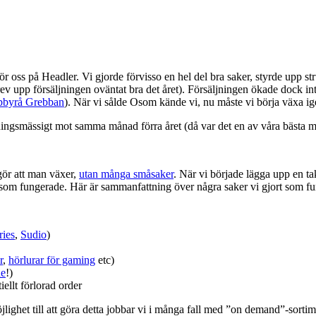
ör oss på Headler. Vi gjorde förvisso en hel del bra saker, styrde upp s
drev upp försäljningen oväntat bra det året). Försäljningen ökade dock i
byrå Grebban
). När vi sålde Osom kände vi, nu måste vi börja växa ig
ningsmässigt mot samma månad förra året (då var det en av våra bästa 
 gör att man växer,
utan många småsaker
. När vi började lägga upp en tak
ssa som fungerade. Här är sammanfattning över några saker vi gjort som fu
ries
,
Sudio
)
r
,
hörlurar för gaming
etc)
ne
!)
iellt förlorad order
öjlighet till att göra detta jobbar vi i många fall med ”on demand”-sortim