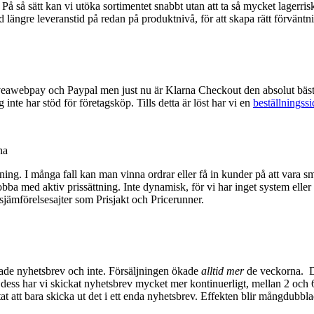
 På så sätt kan vi utöka sortimentet snabbt utan att ta så mycket lagerris
ltid längre leveranstid på redan på produktnivå, för att skapa rätt förvänt
Sveawebpay och Paypal men just nu är Klarna Checkout den absolut bäst
inte har stöd för företagsköp. Tills detta är löst har vi en
beställningssi
na
ng. I många fall kan man vinna ordrar eller få in kunder på att vara smar
jobba med aktiv prissättning. Inte dynamisk, för vi har inget system elle
risjämförelsesajter som Prisjakt och Pricerunner.
kade nyhetsbrev och inte. Försäljningen ökade
alltid mer
de veckorna. De
 dess har vi skickat nyhetsbrev mycket mer kontinuerligt, mellan 2 och 
ltat att bara skicka ut det i ett enda nyhetsbrev. Effekten blir mångdub