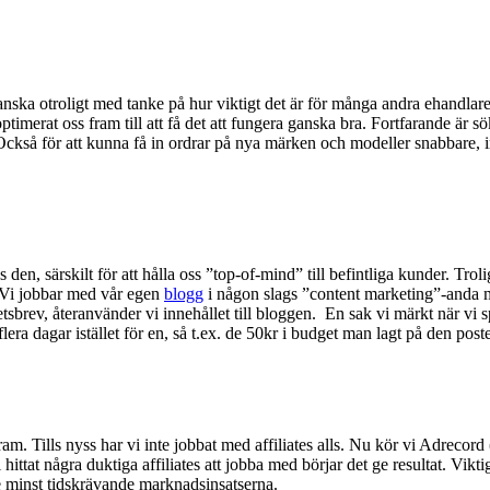
anska otroligt med tanke på hur viktigt det är för många andra ehandlare.
timerat oss fram till att få det att fungera ganska bra. Fortfarande är 
 Också för att kunna få in ordrar på nya märken och modeller snabbare, in
nns den, särskilt för att hålla oss ”top-of-mind” till befintliga kunder. T
et. Vi jobbar med vår egen
blogg
i någon slags ”content marketing”-anda m
sbrev, återanvänder vi innehållet till bloggen. En sak vi märkt när vi s
flera dagar istället för en, så t.ex. de 50kr i budget man lagt på den post
gram. Tills nyss har vi inte jobbat med affiliates alls. Nu kör vi Adrecord 
tat några duktiga affiliates att jobba med börjar det ge resultat. Viktig lä
e minst tidskrävande marknadsinsatserna.