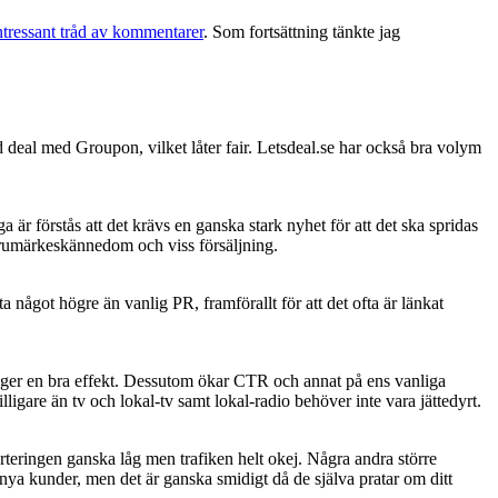
ntressant tråd av kommentarer
. Som fortsättning tänkte jag
deal med Groupon, vilket låter fair. Letsdeal.se har också bra volym
är förstås att det krävs en ganska stark nyhet för att det ska spridas
varumärkeskännedom och viss försäljning.
 något högre än vanlig PR, framförallt för att det ofta är länkat
då ger en bra effekt. Dessutom ökar CTR och annat på ens vanliga
gare än tv och lokal-tv samt lokal-radio behöver inte vara jättedyrt.
rteringen ganska låg men trafiken helt okej. Några andra större
a kunder, men det är ganska smidigt då de själva pratar om ditt