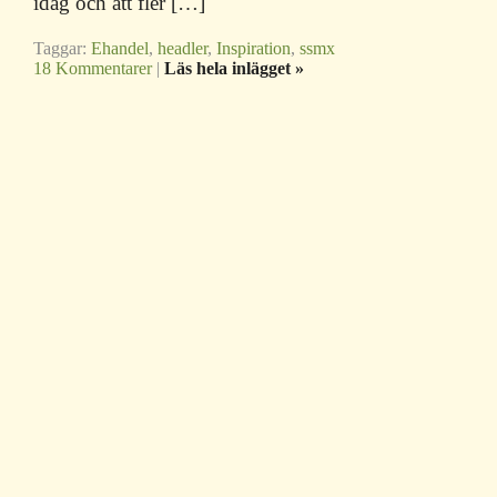
idag och att fler […]
Taggar:
Ehandel
,
headler
,
Inspiration
,
ssmx
18 Kommentarer
|
Läs hela inlägget »