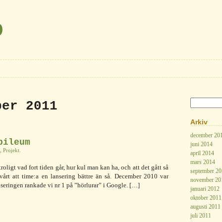
b
ber 2011
Arkiv
december 20
bileum
juni 2014
,
Projekt
.
april 2014
mars 2014
troligt vad fort tiden går, hur kul man kan ha, och att det gått så
september 2
vårt att time:a en lansering bättre än så. December 2010 var
november 20
nseringen rankade vi nr 1 på ”hörlurar” i Google. […]
januari 2012
oktober 2011
augusti 2011
juli 2011