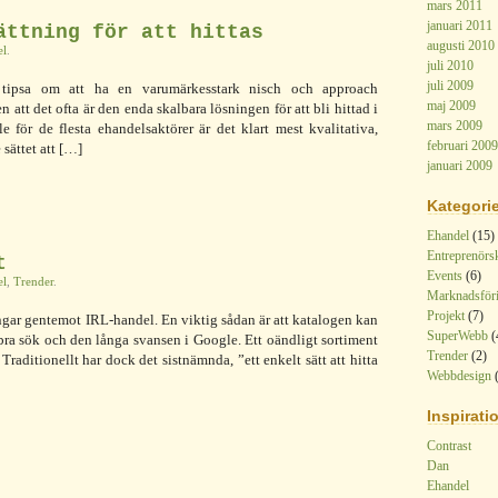
mars 2011
januari 2011
ättning för att hittas
augusti 2010
el
.
juli 2010
juli 2009
 tipsa om att ha en varumärkesstark nisch och approach
maj 2009
att det ofta är den enda skalbara lösningen för att bli hittad i
mars 2009
 för de flesta ehandelsaktörer är det klart mest kvalitativa,
februari 2009
sättet att […]
januari 2009
Kategorie
Ehandel
(15)
Entreprenörs
t
Events
(6)
el
,
Trender
.
Marknadsför
Projekt
(7)
ingar gentemot IRL-handel. En viktig sådan är att katalogen kan
SuperWebb
(
bra sök och den långa svansen i Google. Ett oändligt sortiment
Trender
(2)
t. Traditionellt har dock det sistnämnda, ”ett enkelt sätt att hitta
Webbdesign
(
Inspirati
Contrast
Dan
Ehandel