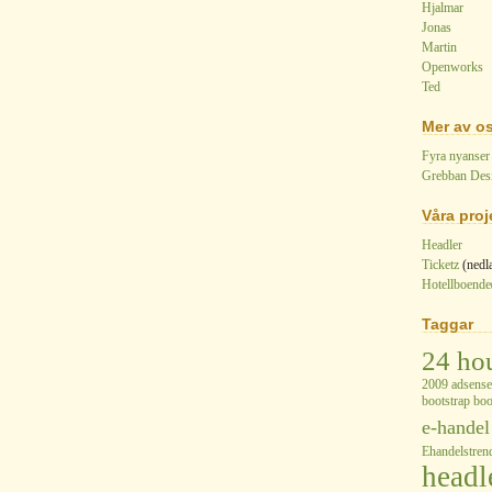
Hjalmar
Jonas
Martin
Openworks
Ted
Mer av o
Fyra nyanser
Grebban Des
Våra proj
Headler
Ticketz
(nedl
Hotellboende
Taggar
24 ho
2009
adsense
bootstrap
boo
e-handel
Ehandelstren
headl