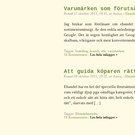
Varumärken som föruts
Postad 17 oktober 2011, 18:45, av Anton, i
Ehand
Jag brukar som föreläsare om ehandel
sortimentsmässigt. Av den enkla anledningen 
Google. Det är ingen hemlighet att Google
skalbara, viktigaste och mest konverterande 
Taggar:
branding
,
brands
,
sök
,
varumärken
16 Kommentarer
|
Läs hela inlägget »
Att guida köparen rät
Postad 09 oktober 2011, 20:32, av Anton, i
Ehand
Ehandel har en hel del speciella förutsättn
vara väldigt djup pga oändliga kategorier, 
och ett enkelt sätt att hitta rätt, helt enkel
rätt”, slarvats med […]
Taggar:
Ehandelstrender
19 Kommentarer
|
Läs hela inlägget »