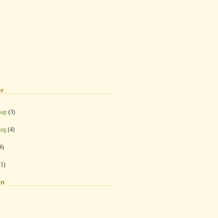
r
kap
(3)
ing
(4)
4)
1)
on