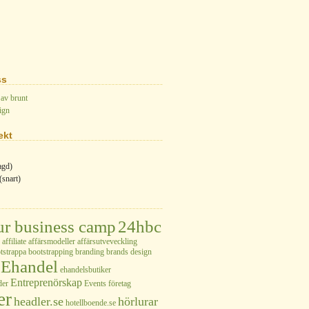
ss
 av brunt
ign
ekt
agd)
(snart)
ur business camp
24hbc
affiliate
affärsmodeller
affärsutveveckling
tstrappa
bootstrapping
branding
brands
design
Ehandel
ehandelsbutiker
Entreprenörskap
der
Events
företag
er
headler.se
hörlurar
hotellboende.se