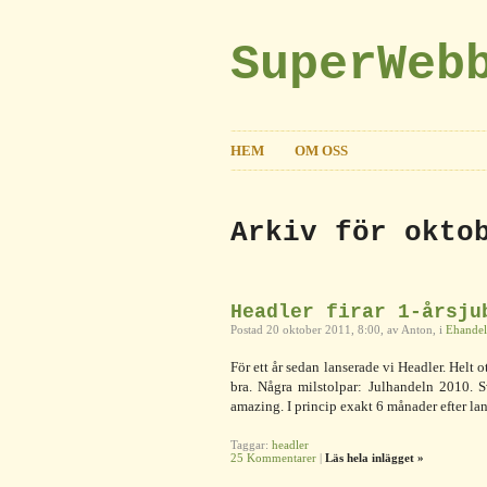
SuperWeb
HEM
OM OSS
Arkiv för okto
Headler firar 1-årsju
Postad 20 oktober 2011, 8:00, av Anton, i
Ehandel
För ett år sedan lanserade vi Headler. Helt o
bra. Några milstolpar: Julhandeln 2010. S
amazing. I princip exakt 6 månader efter la
Taggar:
headler
25 Kommentarer
|
Läs hela inlägget »