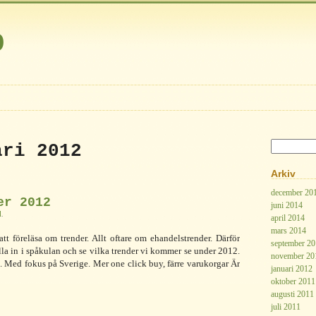
b
ari 2012
Arkiv
december 20
er 2012
juni 2014
l
.
april 2014
mars 2014
t föreläsa om trender. Allt oftare om ehandelstrender. Därför
september 2
olla in i spåkulan och se vilka trender vi kommer se under 2012.
november 20
. Med fokus på Sverige. Mer one click buy, färre varukorgar Är
januari 2012
oktober 2011
augusti 2011
juli 2011