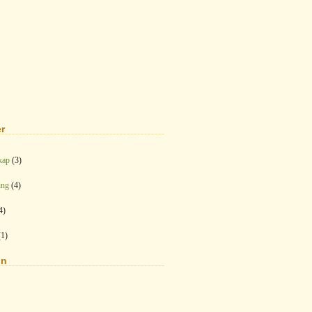
r
kap
(3)
ing
(4)
4)
1)
on