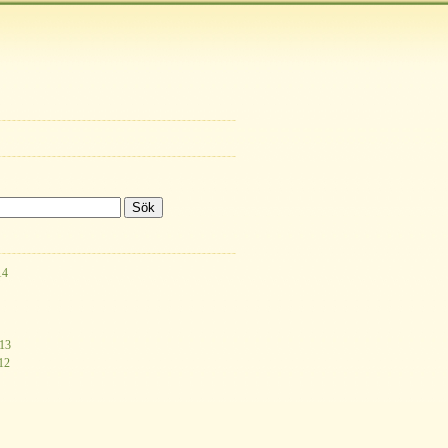
14
013
12