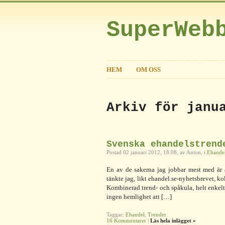
SuperWeb
HEM
OM OSS
Arkiv för janu
Svenska ehandelstrend
Postad 02 januari 2012, 18:08, av Anton, i
Ehande
En av de sakerna jag jobbar mest med är at
tänkte jag, likt ehandel.se-nyhetsbrevet, k
Kombinerad trend- och spåkula, helt enkelt
ingen hemlighet att […]
Taggar:
Ehandel
,
Trender
16 Kommentarer
|
Läs hela inlägget »