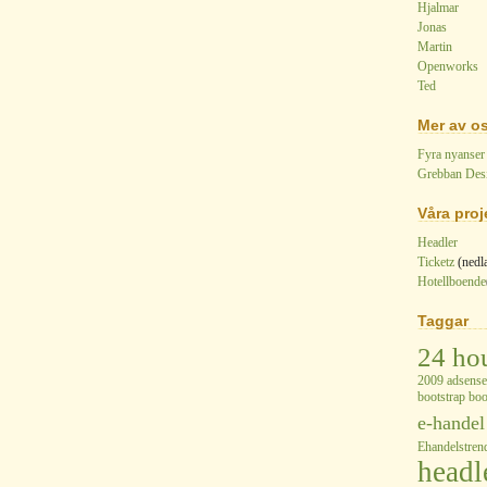
Hjalmar
Jonas
Martin
Openworks
Ted
Mer av o
Fyra nyanser
Grebban Des
Våra proj
Headler
Ticketz
(nedl
Hotellboende
Taggar
24 ho
2009
adsense
bootstrap
boo
e-handel
Ehandelstren
headl