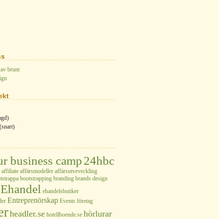
ss
 av brunt
ign
ekt
agd)
(snart)
ur business camp
24hbc
affiliate
affärsmodeller
affärsutveveckling
tstrappa
bootstrapping
branding
brands
design
Ehandel
ehandelsbutiker
Entreprenörskap
der
Events
företag
er
headler.se
hörlurar
hotellboende.se