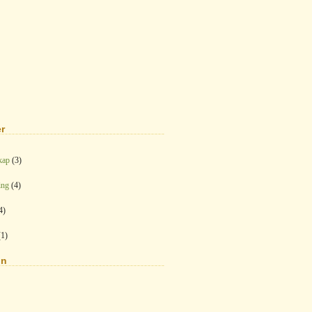
r
kap
(3)
ing
(4)
4)
1)
on