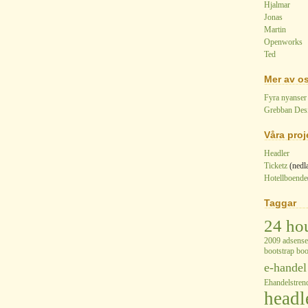
Hjalmar
Jonas
Martin
Openworks
Ted
Mer av o
Fyra nyanser
Grebban Des
Våra proj
Headler
Ticketz
(nedl
Hotellboende
Taggar
24 ho
2009
adsense
bootstrap
boo
e-handel
Ehandelstren
headl