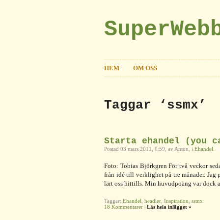
SuperWeb
HEM
OM OSS
Taggar ‘ssmx’
Starta ehandel (you c
Postad 03 mars 2011, 0:59, av Anton, i
Ehandel
.
Foto: Tobias Björkgren För två veckor sed
från idé till verklighet på tre månader. Ja
lärt oss hittills. Min huvudpoäng var dock at
Taggar:
Ehandel
,
headler
,
Inspiration
,
ssmx
18 Kommentarer
|
Läs hela inlägget »