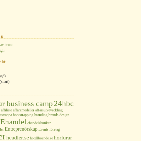
ss
 av brunt
ign
ekt
agd)
(snart)
ur business camp
24hbc
affiliate
affärsmodeller
affärsutveveckling
tstrappa
bootstrapping
branding
brands
design
Ehandel
ehandelsbutiker
Entreprenörskap
der
Events
företag
er
headler.se
hörlurar
hotellboende.se