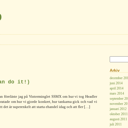
b
Arkiv
december 20
an do it!)
juni 2014
april 2014
mars 2014
an föreläste jag på Vinterminglet SSMX om hur vi tog Headler
september 2
g pratade om hur vi gjorde konkret, hur tankarna gick och vad vi
november 20
t det är superenkelt att starta ehandel idag och att fler […]
januari 2012
oktober 2011
augusti 2011
juli 2011