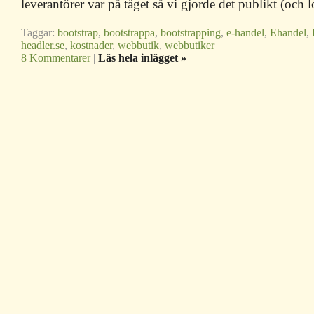
leverantörer var på tåget så vi gjorde det publikt (och
Taggar:
bootstrap
,
bootstrappa
,
bootstrapping
,
e-handel
,
Ehandel
,
headler.se
,
kostnader
,
webbutik
,
webbutiker
8 Kommentarer
|
Läs hela inlägget »