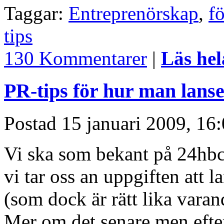
Taggar:
Entreprenörskap
,
f
tips
130 Kommentarer
|
Läs hel
PR-tips för hur man lans
Postad 15 januari 2009, 16:
Vi ska som bekant på 24hbc oc
vi tar oss an uppgiften att la
(som dock är rätt lika vara
Mer om det senare men efter