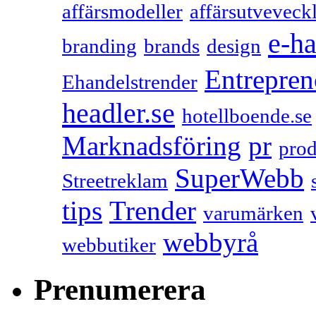
affärsmodeller
affärsutveveck
e-h
branding
brands
design
Entrepren
Ehandelstrender
headler.se
hotellboende.se
Marknadsföring
pr
prod
SuperWebb
Streetreklam
tips
Trender
varumärken
webbyrå
webbutiker
Prenumerera