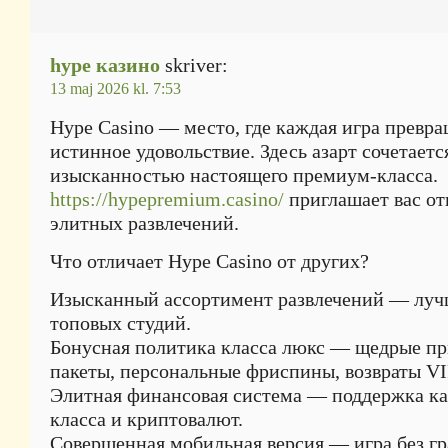
hype казино
skriver:
13 maj 2026 kl. 7:53
Hype Casino — место, где каждая игра превра
истинное удовольствие. Здесь азарт сочетаетс
изысканностью настоящего премиум-класса.
https://hypepremium.casino/
приглашает вас о
элитных развлечений.
Что отличает Hype Casino от других?
Изысканный ассортимент развлечений — луч
топовых студий.
Бонусная политика класса люкс — щедрые п
пакеты, персональные фриспины, возвраты VI
Элитная финансовая система — поддержка к
класса и криптовалют.
Совершенная мобильная версия — игра без гр