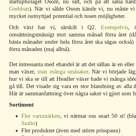
startupbolaget Osom, nu sålt, och på att satsa hå
Grebban
). När vi sålde Osom kände vi, nu måste vi
mycket outnyttjad potential och tusen möjligheter.
Och växt har vi, särskilt i Q2.
Exempelvis
, 
omsättningsmässigt mot samma månad förra året (då
bästa månader under hela förra året ska sägas ocks
förra månaden (maj alltså).
Det intressanta med ehandel är att det sällan är en eller
man växer,
utan många småsaker
. När vi började läg
hur vi ska se till att Headler växer hade vi många idée
gå till. Det visade sig vara en stor blandning av alla
Här är sammanfattning över några saker vi gjort som f
Sortiment
Fler varumärken
, vi närmar oss snart 50 st! (bl
Sudio
)
Fler produkter (även med större prisspann)