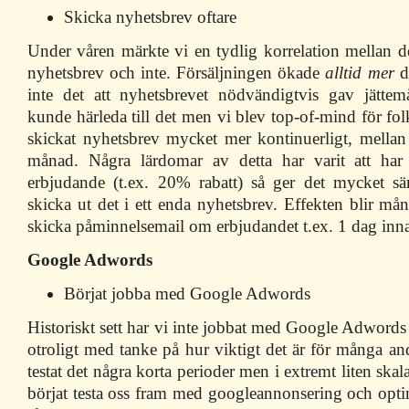
Skicka nyhetsbrev oftare
Under våren märkte vi en tydlig korrelation mellan d
nyhetsbrev och inte. Försäljningen ökade
alltid mer
d
inte det att nyhetsbrevet nödvändigtvis gav jätte
kunde härleda till det men vi blev top-of-mind för fo
skickat nyhetsbrev mycket mer kontinuerligt, mella
månad. Några lärdomar av detta har varit att har 
erbjudande (t.ex. 20% rabatt) så ger det mycket säm
skicka ut det i ett enda nyhetsbrev. Effekten blir m
skicka påminnelsemail om erbjudandet t.ex. 1 dag inna
Google Adwords
Börjat jobba med Google Adwords
Historiskt sett har vi inte jobbat med Google Adwords a
otroligt med tanke på hur viktigt det är för många an
testat det några korta perioder men i extremt liten ska
börjat testa oss fram med googleannonsering och optime