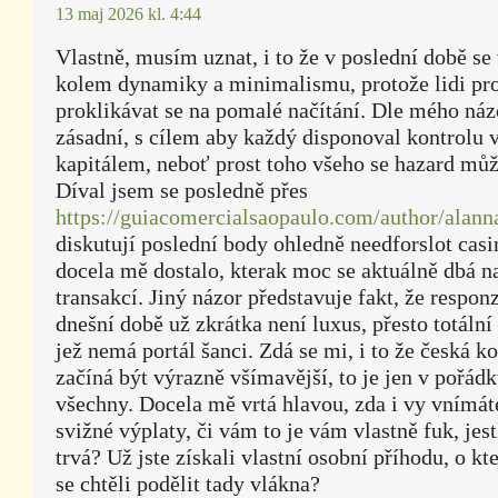
13 maj 2026 kl. 4:44
Vlastně, musím uznat, i to že v poslední době se
kolem dynamiky a minimalismu, protože lidi pro
proklikávat se na pomalé načítání. Dle mého náz
zásadní, s cílem aby každý disponoval kontrolu 
kapitálem, neboť prost toho všeho se hazard můž
Díval jsem se posledně přes
https://guiacomercialsaopaulo.com/author/alann
diskutují poslední body ohledně needforslot casi
docela mě dostalo, kterak moc se aktuálně dbá n
transakcí. Jiný názor představuje fakt, že respon
dnešní době už zkrátka není luxus, přesto totáln
jež nemá portál šanci. Zdá se mi, i to že česká 
začíná být výrazně všímavější, to je jen v pořád
všechny. Docela mě vrtá hlavou, zda i vy vnímáte
svižné výplaty, či vám to je vám vlastně fuk, jest
trvá? Už jste získali vlastní osobní příhodu, o kt
se chtěli podělit tady vlákna?