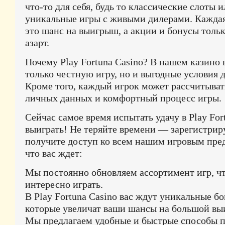
что-то для себя, будь то классические слоты 
уникальные игры с живыми дилерами. Каждая
это шанс на выигрыш, а акции и бонусы толь
азарт.
Почему Play Fortuna Casino? В нашем казино 
только честную игру, но и выгодные условия 
Кроме того, каждый игрок может рассчитыват
личных данных и комфортный процесс игры.
Сейчас самое время испытать удачу в Play For
выиграть! Не теряйте времени — зарегистрир
получите доступ ко всем нашим игровым пре
что вас ждет:
Мы постоянно обновляем ассортимент игр, ч
интересно играть.
В Play Fortuna Casino вас ждут уникальные б
которые увеличат ваши шансы на большой вы
Мы предлагаем удобные и быстрые способы 