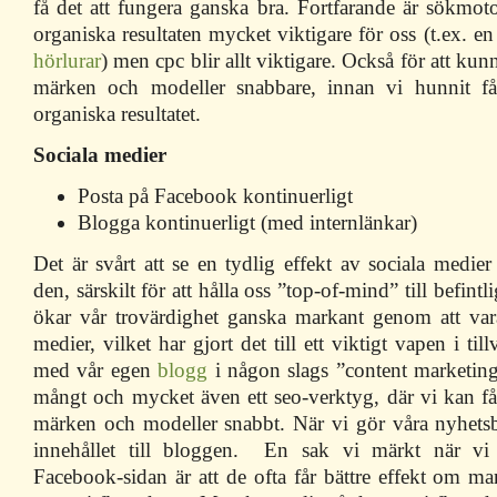
få det att fungera ganska bra. Fortfarande är sökmo
organiska resultaten mycket viktigare för oss (t.ex. en
hörlurar
) men cpc blir allt viktigare. Också för att kun
märken och modeller snabbare, innan vi hunnit få
organiska resultatet.
Sociala medier
Posta på Facebook kontinuerligt
Blogga kontinuerligt (med internlänkar)
Det är svårt att se en tydlig effekt av sociala medier
den, särskilt för att hålla oss ”top-of-mind” till befintl
ökar vår trovärdighet ganska markant genom att var
medier, vilket har gjort det till ett viktigt vapen i til
med vår egen
blogg
i någon slags ”content marketin
mångt och mycket även ett seo-verktyg, där vi kan få 
märken och modeller snabbt. När vi gör våra nyhetsb
innehållet till bloggen. En sak vi märkt när vi
Facebook-sidan är att de ofta får bättre effekt om man