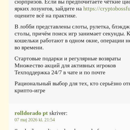
сюрпризов. Если вы предпочитаете чёткие ц
ярких лозунгов, зайдите на
https://cryptobossf
оцените всё на практике.
В лобби представлены слоты, рулетка, блэкд
столы, причём поиск игр занимает секунды. К
кошельки работают в одном окне, операции н
во времени.
Стартовые подарки и регулярные возвраты
Множество акций для активных игроков
Техподдержка 24/7 в чате и по почте
Рациональный выбор для тех, кто серьёзно от
крипто-игре
rolldorado pt
skriver:
07 maj 2026 kl. 21:54