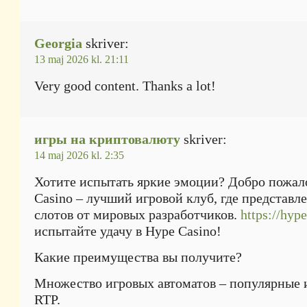
Georgia
skriver:
13 maj 2026 kl. 21:11
Very good content. Thanks a lot!
игры на криптовалюту
skriver:
14 maj 2026 kl. 2:35
Хотите испытать яркие эмоции? Добро пожало
Casino – лучший игровой клуб, где представл
слотов от мировых разработчиков.
https://hype
испытайте удачу в Hype Casino!
Какие преимущества вы получите?
Множество игровых автоматов – популярные 
RTP.