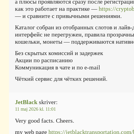
а плюсы проявляются сразу после регистрации
как это работает на практике —
https://crypto
— и сравните с привычными решениями.
Каталог собран из отобранных слотов и лайв
интерфейс не перегружен, правила прозрачны
кошельки, монеты — поддерживаются нативн
Без скрытых комиссий и задержек
Акции по расписанию
Коммуникация в чате и по e-mail
Чёткий сервис для чётких решений.
JetBlack
skriver:
11 maj 2026 kl. 11:01
Very good facts. Cheers.
my web page
https://jetblacktransportation.com