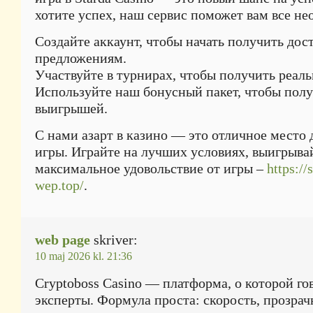
хотите успех, наш сервис поможет вам все не
Создайте аккаунт, чтобы начать получить до
предложениям.
Участвуйте в турнирах, чтобы получить реал
Используйте наш бонусный пакет, чтобы пол
выигрышей.
С нами азарт в казино — это отличное место
игры. Играйте на лучших условиях, выигрыва
максимальное удовольствие от игры –
https://
wep.top/
.
web page
skriver:
10 maj 2026 kl. 21:36
Cryptoboss Casino — платформа, о которой го
эксперты. Формула проста: скорость, прозрач