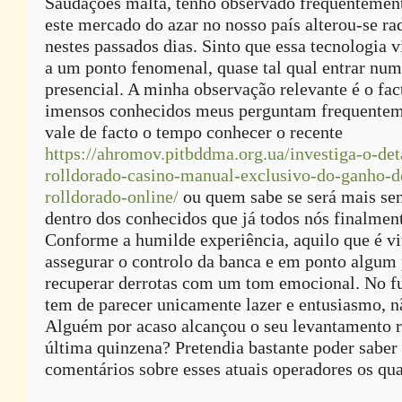
Saudações malta, tenho observado frequentemen
este mercado do azar no nosso país alterou-se r
nestes passados dias. Sinto que essa tecnologia v
a um ponto fenomenal, quase tal qual entrar nu
presencial. A minha observação relevante é o fac
imensos conhecidos meus perguntam frequentem
vale de facto o tempo conhecer o recente
https://ahromov.pitbddma.org.ua/investiga-o-det
rolldorado-casino-manual-exclusivo-do-ganho-d
rolldorado-online/
ou quem sabe se será mais sen
dentro dos conhecidos que já todos nós finalmen
Conforme a humilde experiência, aquilo que é vit
assegurar o controlo da banca e em ponto algum
recuperar derrotas com um tom emocional. No f
tem de parecer unicamente lazer e entusiasmo, 
Alguém por acaso alcançou o seu levantamento r
última quinzena? Pretendia bastante poder saber
comentários sobre esses atuais operadores os quai