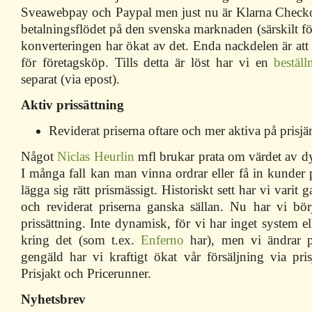
Sveawebpay och Paypal men just nu är Klarna Checko
betalningsflödet på den svenska marknaden (särskilt f
konverteringen har ökat av det. Enda nackdelen är att 
för företagsköp. Tills detta är löst har vi en
beställ
separat (via epost).
Aktiv prissättning
Reviderat priserna oftare och mer aktiva på prisjä
Något
Niclas Heurlin
mfl brukar prata om värdet av dy
I många fall kan man vinna ordrar eller få in kunder 
lägga sig rätt prismässigt. Historiskt sett har vi varit 
och reviderat priserna ganska sällan. Nu har vi bö
prissättning. Inte dynamisk, för vi har inget system el
kring det (som t.ex.
Enferno
har), men vi ändrar pri
gengäld har vi kraftigt ökat vår försäljning via pri
Prisjakt och Pricerunner.
Nyhetsbrev