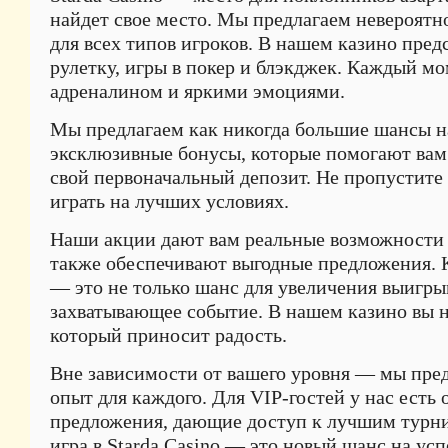
найдет свое место. Мы предлагаем невероятно
для всех типов игроков. В нашем казино пред
рулетку, игры в покер и блэкджек. Каждый м
адреналином и яркими эмоциями.
Мы предлагаем как никогда большие шансы на
эксклюзивные бонусы, которые помогают вам
свой первоначальный депозит. Не пропустите
играть на лучших условиях.
Наши акции дают вам реальные возможности д
также обеспечивают выгодные предложения.
— это не только шанс для увеличения выигры
захватывающее событие. В нашем казино вы н
который приносит радость.
Вне зависимости от вашего уровня — мы пре
опыт для каждого. Для VIP-гостей у нас есть
предложения, дающие доступ к лучшим турн
игра в Starda Casino — это новый шанс на усп