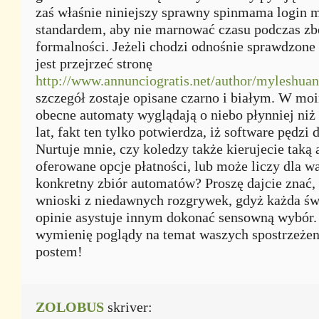
zaś właśnie niniejszy sprawny spinmama login m
standardem, aby nie marnować czasu podczas z
formalności. Jeżeli chodzi odnośnie sprawdzone 
jest przejrzeć stronę
http://www.annunciogratis.net/author/myleshua
szczegół zostaje opisane czarno i białym. W mo
obecne automaty wyglądają o niebo płynniej niż 
lat, fakt ten tylko potwierdza, iż software pędzi 
Nurtuje mnie, czy koledzy także kierujecie taką 
oferowane opcje płatności, lub może liczy dla wa
konkretny zbiór automatów? Proszę dajcie znać, 
wnioski z niedawnych rozgrywek, gdyż każda ś
opinie asystuje innym dokonać sensowną wybór.
wymienię poglądy na temat waszych spostrzeże
postem!
ZOLOBUS
skriver: