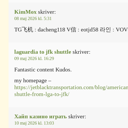
KimMox
skriver:
08 maj 2026 kl. 5:31
TG飞机 : dacheng118 V信 : eotjd58 라인 : VOV
laguardia to jfk shuttle
skriver:
09 maj 2026 kl. 16:29
Fantastic content Kudos.
my homepage –
https://jetblacktransportation.com/blog/american
shuttle-from-lga-to-jfk/
Хайп казино играть
skriver:
10 maj 2026 kl. 13:03