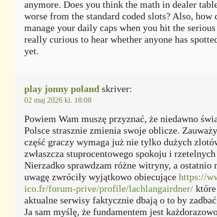
anymore. Does you think the math in dealer tabl
worse from the standard coded slots? Also, how 
manage your daily caps when you hit the serious
really curious to hear whether anyone has spotted
yet.
play jonny poland
skriver:
02 maj 2026 kl. 18:08
Powiem Wam muszę przyznać, że niedawno świa
Polsce strasznie zmienia swoje oblicze. Zauważ
część graczy wymaga już nie tylko dużych zlotó
zwłaszcza stuprocentowego spokoju i rzetelnych
Nierzadko sprawdzam różne witryny, a ostatnio
uwagę zwróciły wyjątkowo obiecujące
https://w
ico.fr/forum-prive/profile/lachlangairdner/
które
aktualne serwisy faktycznie dbają o to by zadba
Ja sam myślę, że fundamentem jest każdorazow