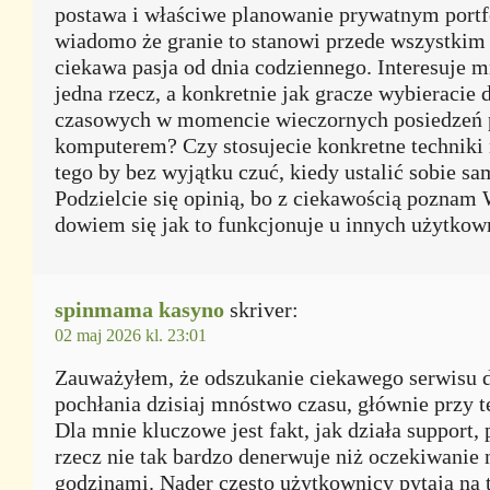
postawa i właściwe planowanie prywatnym portf
wiadomo że granie to stanowi przede wszystkim
ciekawa pasja od dnia codziennego. Interesuje m
jedna rzecz, a konkretnie jak gracze wybieracie 
czasowych w momencie wieczornych posiedzeń 
komputerem? Czy stosujecie konkretne techniki 
tego by bez wyjątku czuć, kiedy ustalić sobie s
Podzielcie się opinią, bo z ciekawością poznam 
dowiem się jak to funkcjonuje u innych użytkow
spinmama kasyno
skriver:
02 maj 2026 kl. 23:01
Zauważyłem, że odszukanie ciekawego serwisu 
pochłania dzisiaj mnóstwo czasu, głównie przy tej
Dla mnie kluczowe jest fakt, jak działa support,
rzecz nie tak bardzo denerwuje niż oczekiwanie 
godzinami. Nader często użytkownicy pytają na t