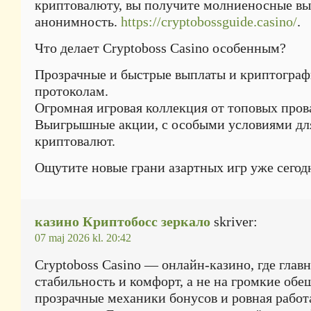
криптовалюту, вы получите молниеносные вы
анонимность.
https://cryptobossguide.casino/
.
Что делает Cryptoboss Casino особенным?
Прозрачные и быстрые выплаты и криптогра
протоколам.
Огромная игровая коллекция от топовых пров
Выигрышные акции, с особыми условиями дл
криптовалют.
Ощутите новые грани азартных игр уже сегод
казино Криптобосс зеркало
skriver:
07 maj 2026 kl. 20:42
Cryptoboss Casino — онлайн-казино, где глав
стабильность и комфорт, а не на громкие обе
прозрачные механики бонусов и ровная работ