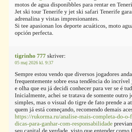
motos de agua disponibbles para rentar en Teneri
Jet ski tour Tenerife y jet ski safari Tenerife gar
adrenalina y vistas impresionantes.
Si tee apasionan los deporte acuáticos, moto agua
opción perfecta.
tigrinho 777
skriver:
05 maj 2026 kl. 9:37
Sempre estou vendo que diversos jogadores and
frequentemente sobre essa tendência do incrível 
e olha que eu já decidi conhecer para ver se é t
Inicialmente, achei se tratava de somente outro 
simples, mas o visual do tigre de fato prende a a
quem já está começando, recomendo demais aces
https://rukorma.ru/analise-mais-completa-do-o-f
dicas-para-ganhar-com-responsabilidade
previam
seu capital de verdade, visto que entender como 