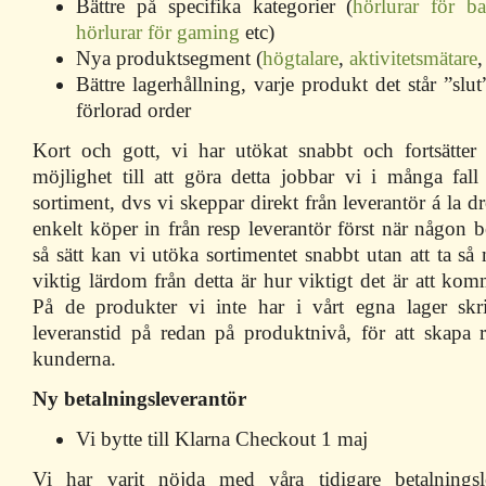
Bättre på specifika kategorier (
hörlurar för ba
hörlurar för gaming
etc)
Nya produktsegment (
högtalare
,
aktivitetsmätare
,
Bättre lagerhållning, varje produkt det står ”slut
förlorad order
Kort och gott, vi har utökat snabbt och fortsätter
möjlighet till att göra detta jobbar vi i många fa
sortiment, dvs vi skeppar direkt från leverantör á la d
enkelt köper in från resp leverantör först när någon b
så sätt kan vi utöka sortimentet snabbt utan att ta så
viktig lärdom från detta är hur viktigt det är att kom
På de produkter vi inte har i vårt egna lager skri
leveranstid på redan på produktnivå, för att skapa r
kunderna.
Ny betalningsleverantör
Vi bytte till Klarna Checkout 1 maj
Vi har varit nöjda med våra tidigare betalningsl