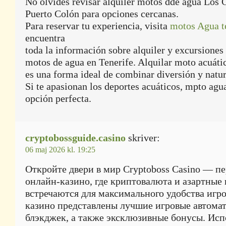
No olvides revisar alquiler motos dde agua Los C
Puerto Colón para opciones cercanas.
Para reservar tu experiencia, visita
motos Agua t
encuentra
toda la información sobre alquiler y excursiones
motos de agua en Tenerife. Alquilar moto acuáti
es una forma ideal de combinar diversión y natur
Si te apasionan los deportes acuáticos, mpto agua
opción perfecta.
cryptobossguide.casino
skriver:
06 maj 2026 kl. 19:25
Откройте двери в мир Cryptoboss Casino — п
онлайн-казино, где криптовалюта и азартные
встречаются для максимального удобства игр
казино представлены лучшие игровые автомат
блэкджек, а также эксклюзивные бонусы. Исп