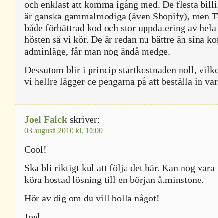
och enklast att komma igång med. De flesta bill
är ganska gammalmodiga (även Shopify), men Te
både förbättrad kod och stor uppdatering av hela 
hösten så vi kör. De är redan nu bättre än sina ko
adminläge, får man nog ändå medge.
Dessutom blir i princip startkostnaden noll, vilke
vi hellre lägger de pengarna på att beställa in varo
Joel Falck
skriver:
03 augusti 2010 kl. 10:00
Cool!
Ska bli riktigt kul att följa det här. Kan nog vara 
köra hostad lösning till en början åtminstone.
Hör av dig om du vill bolla något!
Joel