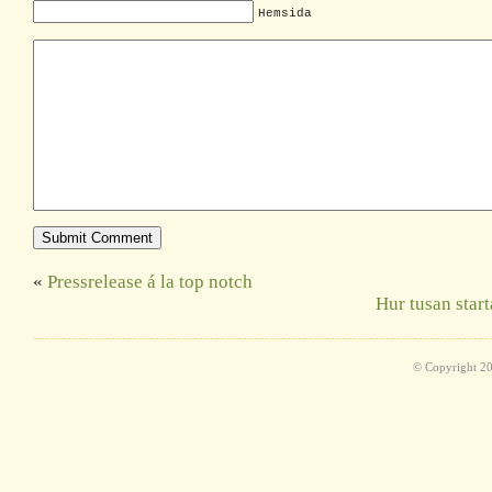
Hemsida
«
Pressrelease á la top notch
Hur tusan star
© Copyright 2