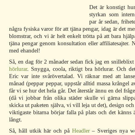
Det är konstigt hu
styrkan som interne
par år sedan, frihet
några fysiska varor för att tjäna pengar, idag är det m
blomstrar, och vi är helt enkelt trötta på att bara hjäl
tjäna pengar genom konsultation eller affiliatesajter. 
med ehandel!
Så, en dag för 2 månader sedan fick jag en snilleblixt 
hörlurar
. Snygga, coola, riktigt bra hörlurar. Och det
Eric var inte svårövertalad. Vi räknar med att lan
månad (peppar peppar, uppstår alltid massa krångel a
får vi se hur det hela går. Det återstår ännu en del fråg
(då vi jobbar från olika städer skulle vi gärna slip
skicka ut paketen själva, vi vill leja ut det), design oc
viktigaste bitarna börjar falla på plats och det kän
långt.
Så, håll utkik här och på
Headler
– Sveriges nya web