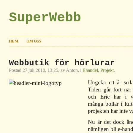
SuperWebb
HEM
OM OSS
Webbutik för hörlurar
Postad 27 juli 2010, 13:25, av Anton, i
Ehandel
,
Projekt
.
Ungefär ett år seda
Tiden går fort när
och Eric har i v
många bollar i luf
projekten har inte va
Nu är det dock änd
nämligen bli e-hand