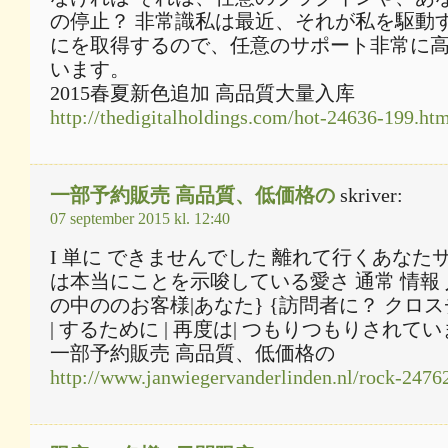
の停止？ 非常識私は最近、それが私を駆動
にを取得するので、任意のサポート非常に
います。
2015春夏新色追加 高品質大量入库
http://thedigitalholdings.com/hot-24636-199.ht
一部予約販売 高品質、低価格の
skriver:
07 september 2015 kl. 12:40
I 単に できませんでした 離れて行くあなた
は本当にことを示唆している愛さ 通常 情報 
の中ののお客様|あなた} {訪問者に？ クロ
| するために | 再度は| つもりつもりされ
一部予約販売 高品質、低価格の
http://www.janwiegervanderlinden.nl/rock-2476