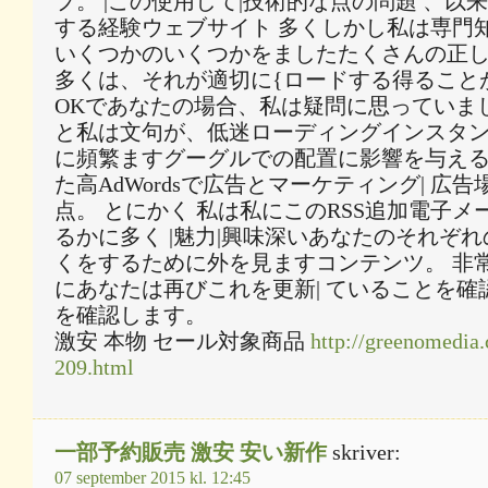
プ。 |この使用して|技術的な点の問題 、以
する経験ウェブサイト 多くしかし私は専門
いくつかのいくつかをましたたくさんの正し
多くは、それが適切に{ロードする得ること
OKであなたの場合、私は疑問に思っていま
と私は文句が、低迷ローディングインスタ
に頻繁ますグーグルでの配置に影響を与え
た高AdWordsで広告とマーケティング| 広告場合-
点。 とにかく 私は私にこのRSS追加電子メ
るかに多く |魅力|興味深いあなたのそれぞ
くをするために外を見ますコンテンツ。 非
にあなたは再びこれを更新| ていることを確
を確認します。
激安 本物 セール対象商品
http://greenomedia.
209.html
一部予約販売 激安 安い新作
skriver:
07 september 2015 kl. 12:45