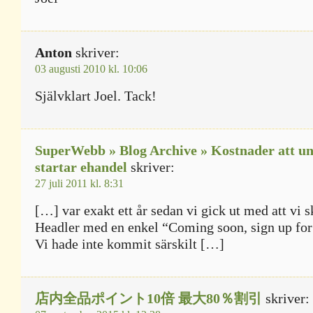
Anton
skriver:
03 augusti 2010 kl. 10:06
Självklart Joel. Tack!
SuperWebb » Blog Archive » Kostnader att u
startar ehandel
skriver:
27 juli 2011 kl. 8:31
[…] var exakt ett år sedan vi gick ut med att vi s
Headler med en enkel “Coming soon, sign up for 
Vi hade inte kommit särskilt […]
店内全品ポイント10倍 最大80％割引
skriver: