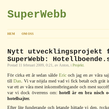
SuperWebb
HEM
OM OSS
Nytt utvecklingsprojekt 
SuperWebb: Hotellboende.
Postad 11 februari 2009, 0:21, av Anton, i
Projekt
.
För cirka ett år sedan sålde
Eric
och jag en av våra saj
till
Dan
. Vi var nöjda med vad vi fick betalt och grät int
var ett av våra mest inkomstbringande och mest succéf
var vi dock överrens om:
hotell är en bra nisch o
hotellsajter.
Efter lite funderande och letande hittade vi den, tycke