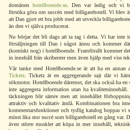
domänen
hotellboende.se
. Den var ledig och vi b
försöka göra om succén med billigarehotell. Vi blev 
att Dan gjort ett bra jobb med att utveckla billigarehotell
än den vi själva producerat.
Nu börjar det bli dags att ta tag i detta. Vi har inte 
försäljningen till Dan i något ännu och kommer därf
(komiskt nog) i hotellboende. Framförallt kommer de
in innehåll från skribenter men även hjälp med viss tek
Vår tanke med Hotellboende.se är att ha en annan a
Ticketz
. Ticketz är en aggregerande sajt där vi hä
sökmotor. Hotellboende däremot, det ska också ha en
inte aggregera information utan ha kvalitetsinnehåll. 
täckningen blir sämre men att innehållet förhoppnin
attraktiv och kvalitativ ändå. Kombinationen bra inne
kommentarsfunktioner och tydlig katalog hoppas vi sk
minst lika stor succé som billigarehotell en gång var. 
även större muskler att köpa in mer innehåll, teknis