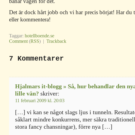
banar vägen för det.
Det är dock hårt jobb och vi har precis börjat! Har du 
eller kommentera!
Taggar:
hotellboende.se
Comment
(
RSS
) |
Trackback
7 Kommentarer
Hjalmars it-blogg » Så, hur behandlar den ny
lille vän?
skriver:
11 februari 2009 kl. 20:03
[…] vi kan se något slags ljus i tunneln. Resultate
såklart mindre konkurrens, mer säkra traditionell
stora fancy chansningar), förre nya […]