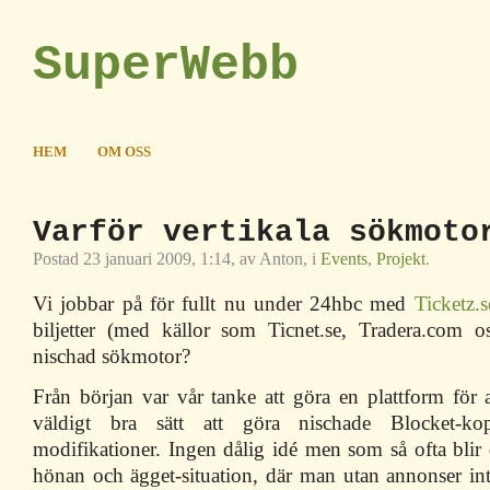
SuperWebb
HEM
OM OSS
Varför vertikala sökmoto
Postad 23 januari 2009, 1:14, av Anton, i
Events
,
Projekt
.
Vi jobbar på för fullt nu under 24hbc med
Ticketz.s
biljetter (med källor som Ticnet.se, Tradera.com 
nischad sökmotor?
Från början var vår tanke att göra en plattform för 
väldigt bra sätt att göra nischade Blocket-k
modifikationer. Ingen dålig idé men som så ofta blir 
hönan och ägget-situation, där man utan annonser int