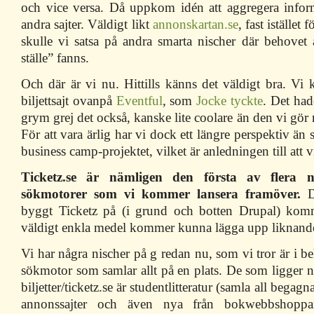
och vice versa. Då uppkom idén att aggregera informa
andra sajter. Väldigt likt
annonskartan.se
, fast istället
skulle vi satsa på andra smarta nischer där behovet 
ställe” fanns.
Och där är vi nu. Hittills känns det väldigt bra. Vi
biljettsajt ovanpå
Eventful
, som
Jocke tyckte
. Det had
grym grej det också, kanske lite coolare än den vi gör 
För att vara ärlig har vi dock ett längre perspektiv än
business camp-projektet, vilket är anledningen till att 
Ticketz.se är nämligen den första av flera ni
sökmotorer som vi kommer lansera framöver.
D
byggt Ticketz på (i grund och botten Drupal) kom
väldigt enkla medel kommer kunna lägga upp liknande
Vi har några nischer på g redan nu, som vi tror är i be
sökmotor som samlar allt på en plats. De som ligger nä
biljetter/ticketz.se är studentlitteratur (samla all begagn
annonssajter och även nya från bokwebbshoppar),