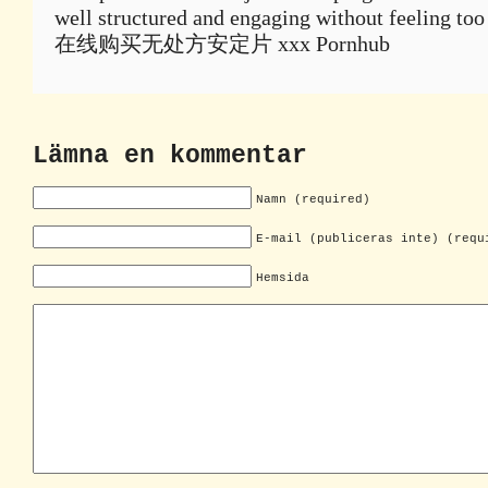
well structured and engaging without feeling to
在线购买无处方安定片 xxx Pornhub
Lämna en kommentar
Namn (required)
E-mail (publiceras inte) (requ
Hemsida