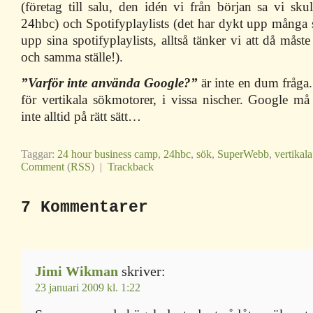
(företag till salu, den idén vi från början sa vi sku
24hbc) och Spotifyplaylists (det har dykt upp många 
upp sina spotifyplaylists, alltså tänker vi att då måst
och samma ställe!).
”Varför inte använda Google?”
är inte en dum fråga.
för vertikala sökmotorer, i vissa nischer. Google må
inte alltid på rätt sätt…
Taggar:
24 hour business camp
,
24hbc
,
sök
,
SuperWebb
,
vertikal
Comment
(
RSS
) |
Trackback
7 Kommentarer
Jimi Wikman
skriver:
23 januari 2009 kl. 1:22