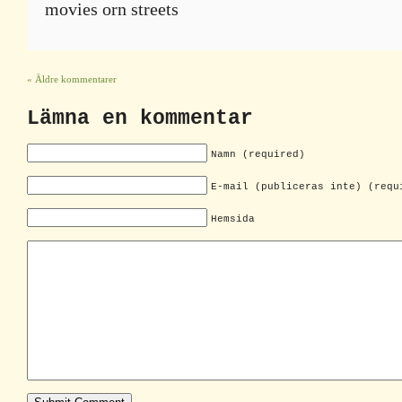
movies orn streets
« Äldre kommentarer
Lämna en kommentar
Namn (required)
E-mail (publiceras inte) (requ
Hemsida