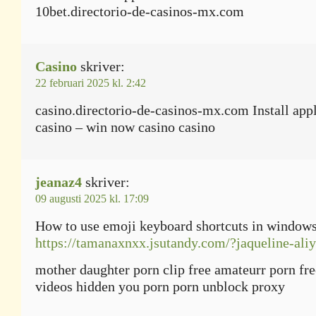
10bet.directorio-de-casinos-mx.com
Casino
skriver:
22 februari 2025 kl. 2:42
casino.directorio-de-casinos-mx.com Install appl
casino – win now casino casino
jeanaz4
skriver:
09 augusti 2025 kl. 17:09
How to use emoji keyboard shortcuts in windows
https://tamanaxnxx.jsutandy.com/?jaqueline-ali
mother daughter porn clip free amateurr porn fre
videos hidden you porn porn unblock proxy