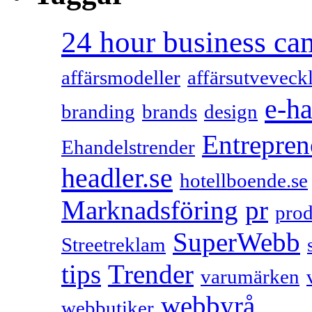
24 hour business c
affärsmodeller
affärsutveveck
e-h
branding
brands
design
Entrepren
Ehandelstrender
headler.se
hotellboende.se
Marknadsföring
pr
prod
SuperWebb
Streetreklam
tips
Trender
varumärken
webbyrå
webbutiker