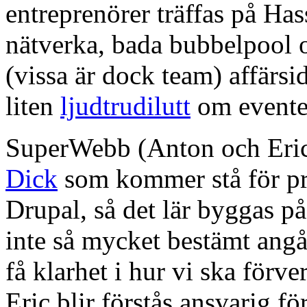
entreprenörer träffas på Has
nätverka, bada bubbelpool o
(vissa är dock team) affärsi
liten
ljudtrudilutt
om evente
SuperWebb (Anton och Eric)
Dick
som kommer stå för pr
Drupal, så det lär byggas på
inte så mycket bestämt angå
få klarhet i hur vi ska förve
Eric blir förstås ansvarig f