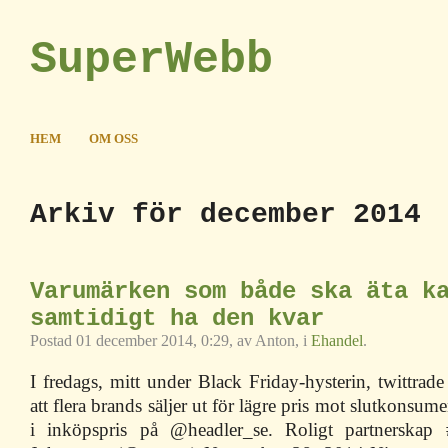
SuperWebb
HEM
OM OSS
Arkiv för december 2014
Varumärken som både ska äta k
samtidigt ha den kvar
Postad 01 december 2014, 0:29, av Anton, i
Ehandel
.
I fredags, mitt under Black Friday-hysterin, twittrade j
att flera brands säljer ut för lägre pris mot slutkonsum
i inköpspris på @headler_se. Roligt partnerska