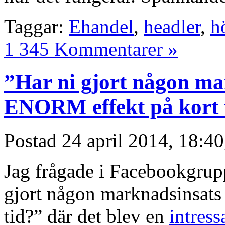
Taggar:
Ehandel
,
headler
,
h
1 345 Kommentarer »
”Har ni gjort någon ma
ENORM effekt på kort 
Postad
24 april 2014, 18:4
Jag frågade i Facebookgrup
gjort någon marknadsinsat
tid?” där det blev en
intres