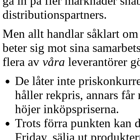
gå in på fler marknader sna
distributionspartners.
Men allt handlar såklart o
beter sig mot sina samarbet
flera av
våra
leverantörer gö
De låter inte priskonkurre
håller rekpris, annars får
höjer inköpspriserna.
Trots förra punkten kan d
Friday, sälja ut produkter