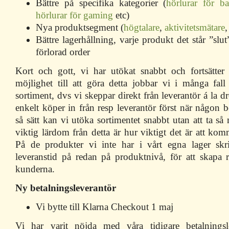
Bättre på specifika kategorier (
hörlurar för ba
hörlurar för gaming
etc)
Nya produktsegment (
högtalare
,
aktivitetsmätare
,
Bättre lagerhållning, varje produkt det står ”slut
förlorad order
Kort och gott, vi har utökat snabbt och fortsätter
möjlighet till att göra detta jobbar vi i många fa
sortiment, dvs vi skeppar direkt från leverantör á la d
enkelt köper in från resp leverantör först när någon b
så sätt kan vi utöka sortimentet snabbt utan att ta så
viktig lärdom från detta är hur viktigt det är att kom
På de produkter vi inte har i vårt egna lager skri
leveranstid på redan på produktnivå, för att skapa r
kunderna.
Ny betalningsleverantör
Vi bytte till Klarna Checkout 1 maj
Vi har varit nöjda med våra tidigare betalningsl