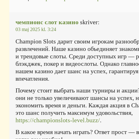
чемпионс слот казино
skriver:
03 maj 2025 kl. 3:24
Champion Slots дарит своим игрокам разнооб
развлечений. Наше казино объединяет знаком
и трендовые слоты. Среди доступных игр — р
блэкджек, покер и видеослоты. Однако главно
нашем казино дает шанс на успех, гарантируя
впечатления.
Почему стоит выбрать наши турниры и акции
они не только увеличивают шансы на успех, 
экономить время и деньги. Каждая акция в C
это шанс получить максимум удовольствия,
https://championslots-level.buzz/
.
В какое время начать играть? Ответ прост — 