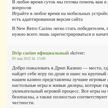
В любое время суток мы готовы помочь вам в
вопросов
Играйте в любое время на мобильных устройст
есть адаптированная версия сайта
В New Retro Casino легко стать победителем, 
нужно всего лишь зарегистрироваться и начать
Drip casino официальный
skriver:
05 maj 2025 kl. 15:00
Добро пожаловать в Дрип Казино — место, г
найдет себе игру по душе и шанс на крупный
нашем казино представлены лучшие игровые 
настольные игры и живые дилеры, которые г
увлекательный игровой процесс. Все игры на
безопасны, а также полностью соответствуют
честности.