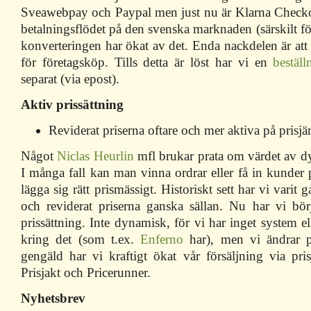
Sveawebpay och Paypal men just nu är Klarna Checko
betalningsflödet på den svenska marknaden (särskilt f
konverteringen har ökat av det. Enda nackdelen är att 
för företagsköp. Tills detta är löst har vi en
beställ
separat (via epost).
Aktiv prissättning
Reviderat priserna oftare och mer aktiva på prisjä
Något
Niclas Heurlin
mfl brukar prata om värdet av dy
I många fall kan man vinna ordrar eller få in kunder 
lägga sig rätt prismässigt. Historiskt sett har vi varit 
och reviderat priserna ganska sällan. Nu har vi bö
prissättning. Inte dynamisk, för vi har inget system el
kring det (som t.ex.
Enferno
har), men vi ändrar pri
gengäld har vi kraftigt ökat vår försäljning via pri
Prisjakt och Pricerunner.
Nyhetsbrev