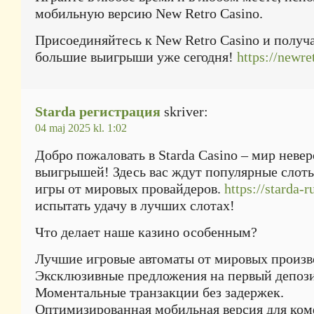
мобильную версию New Retro Casino.
Присоединяйтесь к New Retro Casino и получ
большие выигрыши уже сегодня!
https://newre
Starda регистрация
skriver:
04 maj 2025 kl. 1:02
Добро пожаловать в Starda Casino – мир неве
выигрышей! Здесь вас ждут популярные слот
игры от мировых провайдеров.
https://starda-r
испытать удачу в лучших слотах!
Что делает наше казино особенным?
Лучшие игровые автоматы от мировых произв
Эксклюзивные предложения на первый депози
Моментальные транзакции без задержек.
Оптимизированная мобильная версия для ком