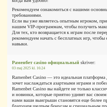
когда вам удобно!
Рекомендуем ознакомиться с нашими основ
требованиями.
Если вы уже являетесь опытным игроком, пр
нашим VIP-программам, чтобы получить макс
Для тех, кто возвращается к играм после пере
рекомендуем начать с бесплатных игр, чтобы
навыки.
Раменбет casino официальный
skriver:
03 maj 2025 kl. 16:24
Ramenbet Casino — это идеальная платформа д
хочет наслаждаться азартными играми и побе
Ramenbet Casino вы найдете не только класси
и новинки, которые приятно удивят вас своим
нами ваши выигрыши становятся еще более 
благодаря щедрым бонусам и специальным п