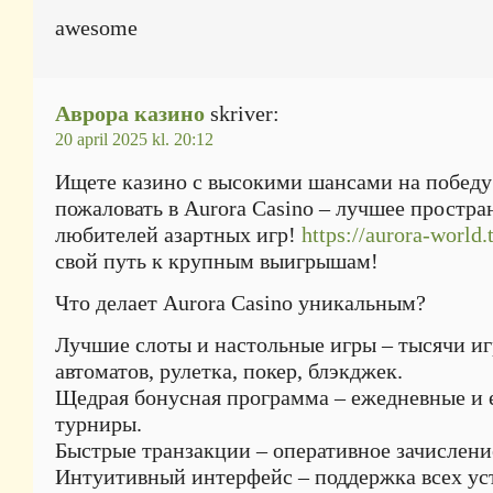
awesome
Аврора казино
skriver:
20 april 2025 kl. 20:12
Ищете казино с высокими шансами на победу
пожаловать в Aurora Casino – лучшее простра
любителей азартных игр!
https://aurora-world.
свой путь к крупным выигрышам!
Что делает Aurora Casino уникальным?
Лучшие слоты и настольные игры – тысячи и
автоматов, рулетка, покер, блэкджек.
Щедрая бонусная программа – ежедневные и
турниры.
Быстрые транзакции – оперативное зачислен
Интуитивный интерфейс – поддержка всех ус