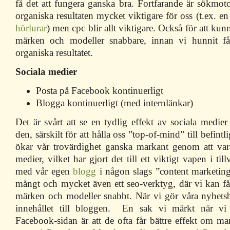
få det att fungera ganska bra. Fortfarande är sökmo
organiska resultaten mycket viktigare för oss (t.ex. en
hörlurar
) men cpc blir allt viktigare. Också för att kun
märken och modeller snabbare, innan vi hunnit få
organiska resultatet.
Sociala medier
Posta på Facebook kontinuerligt
Blogga kontinuerligt (med internlänkar)
Det är svårt att se en tydlig effekt av sociala medier
den, särskilt för att hålla oss ”top-of-mind” till befintl
ökar vår trovärdighet ganska markant genom att var
medier, vilket har gjort det till ett viktigt vapen i til
med vår egen
blogg
i någon slags ”content marketin
mångt och mycket även ett seo-verktyg, där vi kan få 
märken och modeller snabbt. När vi gör våra nyhetsb
innehållet till bloggen. En sak vi märkt när vi
Facebook-sidan är att de ofta får bättre effekt om man