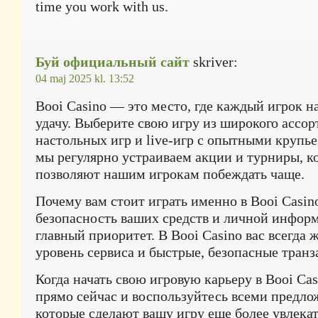
time you work with us.
Буй официальный сайт
skriver:
04 maj 2025 kl. 13:52
Booi Casino — это место, где каждый игрок н
удачу. Выберите свою игру из широкого ассор
настольных игр и live-игр с опытными крупье
мы регулярно устраиваем акции и турниры, к
позволяют нашим игрокам побеждать чаще.
Почему вам стоит играть именно в Booi Casin
безопасность ваших средств и личной инфо
главный приоритет. В Booi Casino вас всегда 
уровень сервиса и быстрые, безопасные транз
Когда начать свою игровую карьеру в Booi Ca
прямо сейчас и воспользуйтесь всеми предл
которые сделают вашу игру еще более увлекат