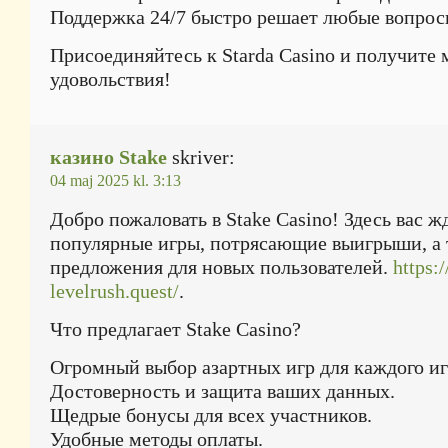
Поддержка 24/7 быстро решает любые вопрос
Присоединяйтесь к Starda Casino и получите
удовольствия!
казино Stake
skriver:
04 maj 2025 kl. 3:13
Добро пожаловать в Stake Casino! Здесь вас ж
популярные игры, потрясающие выигрыши, а
предложения для новых пользователей.
https:/
levelrush.quest/
.
Что предлагает Stake Casino?
Огромный выбор азартных игр для каждого иг
Достоверность и защита ваших данных.
Щедрые бонусы для всех участников.
Удобные методы оплаты.