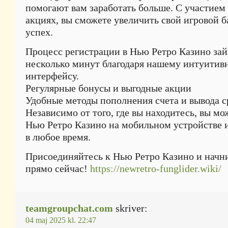
помогают вам заработать больше. С участием
акциях, вы сможете увеличить свой игровой б
успех.
Процесс регистрации в Нью Ретро Казино зай
несколько минут благодаря нашему интуитив
интерфейсу.
Регулярные бонусы и выгодные акции
Удобные методы пополнения счета и вывода с
Независимо от того, где вы находитесь, вы мо
Нью Ретро Казино на мобильном устройстве 
в любое время.
Присоединяйтесь к Нью Ретро Казино и начн
прямо сейчас!
https://newretro-funglider.wiki/
teamgroupchat.com
skriver:
04 maj 2025 kl. 22:47