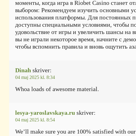
моменты, когда игра в Riobet Casino станет 
выбором: Рекомендуем изучить основными у
использования платформы. Для постоянных п
доступны специальными условиями, чтобы п
удовольствие от игры и увеличить шансы на 
вы не играли некоторое время, начните с дем
чтобы вспомнить правила и вновь ощутить аза
Dinah
skriver:
04 maj 2025 kl. 8:34
Whoa loads of awesome material.
lesya-yaroslavskaya.ru
skriver:
04 maj 2025 kl. 8:54
We’ll make sure you are 100% satisfied with our