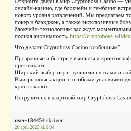
Откройте двери в мир Cryptoboss Casino — у
онлайн-казино, где блокчейн и гемблинг встр
нового уровня развлечений. Мы предлагаем т
покер и блэкджек, а также эксклюзивные бону
блокчейн-технологиям вас ждут моментальны
полная анонимность.
https://cryptoboss-wildca
Что делает Cryptoboss Casino особенным?
Прозрачные и быстрые выплаты и криптогра
протоколам.
Широкий выбор игр с лучшими слотами и лай
Выигрышные акции, с особыми условиями дл
криптовалют.
Погрузитесь в азартный мир Cryptoboss Casin
user-134454
skriver:
20 april 2025 kl. 9:34