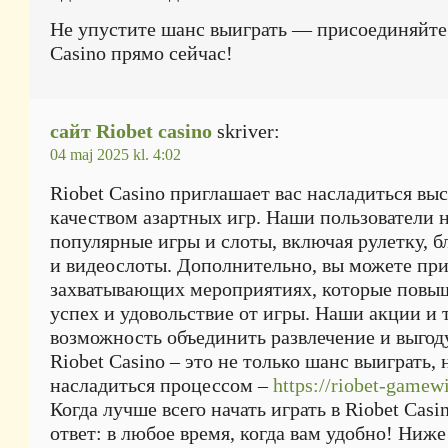
Не упустите шанс выиграть — присоединяйтес
Casino прямо сейчас!
сайт Riobet casino
skriver:
04 maj 2025 kl. 4:02
Riobet Casino приглашает вас насладиться в
качеством азартных игр. Наши пользователи 
популярные игры и слоты, включая рулетку, б
и видеослоты. Дополнительно, вы можете при
захватывающих мероприятиях, которые повы
успех и удовольствие от игры. Наши акции и 
возможность объединить развлечение и выгоду
Riobet Casino – это не только шанс выиграть, 
насладиться процессом –
https://riobet-gamew
Когда лучше всего начать играть в Riobet Cas
ответ: в любое время, когда вам удобно! Ниж