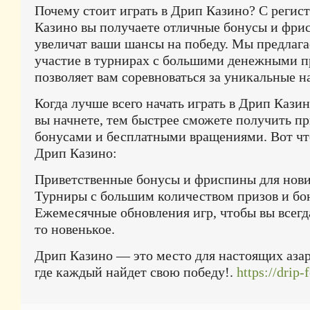
Почему стоит играть в Дрип Казино? С регис
Казино вы получаете отличные бонусы и фри
увеличат ваши шансы на победу. Мы предлаг
участие в турнирах с большими денежными п
позволяет вам соревноваться за уникальные н
Когда лучше всего начать играть в Дрип Кази
вы начнете, тем быстрее сможете получить п
бонусами и бесплатными вращениями. Вот что
Дрип Казино:
Приветственные бонусы и фриспины для нови
Турниры с большим количеством призов и бо
Ежемесячные обновления игр, чтобы вы всегд
то новенькое.
Дрип Казино — это место для настоящих азар
где каждый найдет свою победу!.
https://drip-