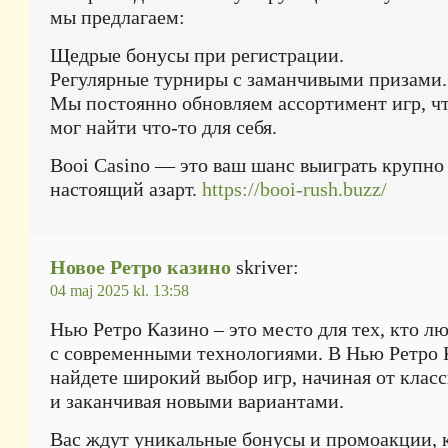
мы предлагаем:
Щедрые бонусы при регистрации.
Регулярные турниры с заманчивыми призами.
Мы постоянно обновляем ассортимент игр, 
мог найти что-то для себя.
Booi Casino — это ваш шанс выиграть крупно
настоящий азарт.
https://booi-rush.buzz/
Новое Ретро казино
skriver:
04 maj 2025 kl. 13:58
Нью Ретро Казино – это место для тех, кто л
с современными технологиями. В Нью Ретро 
найдете широкий выбор игр, начиная от клас
и заканчивая новыми вариантами.
Вас ждут уникальные бонусы и промоакции, 