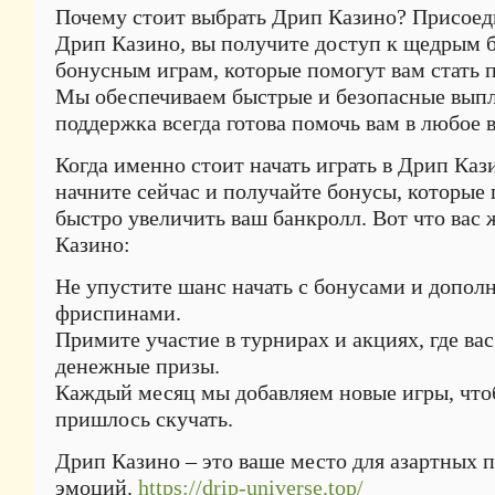
Почему стоит выбрать Дрип Казино? Присое
Дрип Казино, вы получите доступ к щедрым 
бонусным играм, которые помогут вам стать 
Мы обеспечиваем быстрые и безопасные выпл
поддержка всегда готова помочь вам в любое 
Когда именно стоит начать играть в Дрип Каз
начните сейчас и получайте бонусы, которые
быстро увеличить ваш банкролл. Вот что вас 
Казино:
Не упустите шанс начать с бонусами и допо
фриспинами.
Примите участие в турнирах и акциях, где ва
денежные призы.
Каждый месяц мы добавляем новые игры, что
пришлось скучать.
Дрип Казино – это ваше место для азартных п
эмоций.
https://drip-universe.top/