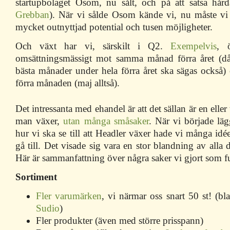
startupbolaget Osom, nu sålt, och på att satsa hå
Grebban
). När vi sålde Osom kände vi, nu måste vi
mycket outnyttjad potential och tusen möjligheter.
Och växt har vi, särskilt i Q2.
Exempelvis
, 
omsättningsmässigt mot samma månad förra året (då
bästa månader under hela förra året ska sägas ocks
förra månaden (maj alltså).
Det intressanta med ehandel är att det sällan är en eller
man växer,
utan många småsaker
. När vi började läg
hur vi ska se till att Headler växer hade vi många idée
gå till. Det visade sig vara en stor blandning av alla
Här är sammanfattning över några saker vi gjort som f
Sortiment
Fler varumärken
, vi närmar oss snart 50 st! (bl
Sudio
)
Fler produkter (även med större prisspann)