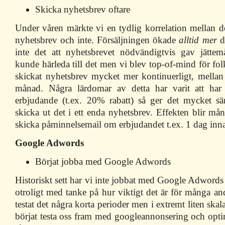
Skicka nyhetsbrev oftare
Under våren märkte vi en tydlig korrelation mellan d
nyhetsbrev och inte. Försäljningen ökade
alltid mer
d
inte det att nyhetsbrevet nödvändigtvis gav jätte
kunde härleda till det men vi blev top-of-mind för fo
skickat nyhetsbrev mycket mer kontinuerligt, mella
månad. Några lärdomar av detta har varit att har 
erbjudande (t.ex. 20% rabatt) så ger det mycket säm
skicka ut det i ett enda nyhetsbrev. Effekten blir m
skicka påminnelsemail om erbjudandet t.ex. 1 dag inna
Google Adwords
Börjat jobba med Google Adwords
Historiskt sett har vi inte jobbat med Google Adwords a
otroligt med tanke på hur viktigt det är för många an
testat det några korta perioder men i extremt liten ska
börjat testa oss fram med googleannonsering och optime