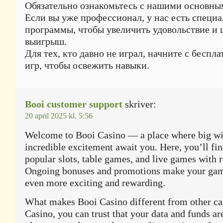
Обязательно ознакомьтесь с нашими основны
Если вы уже профессионал, у нас есть специ
программы, чтобы увеличить удовольствие и
выигрыш.
Для тех, кто давно не играл, начните с беспл
игр, чтобы освежить навыки.
Booi customer support
skriver:
20 april 2025 kl. 5:56
Welcome to Booi Casino — a place where big wi
incredible excitement await you. Here, you’ll fi
popular slots, table games, and live games with r
Ongoing bonuses and promotions make your gam
even more exciting and rewarding.
What makes Booi Casino different from other ca
Casino, you can trust that your data and funds ar