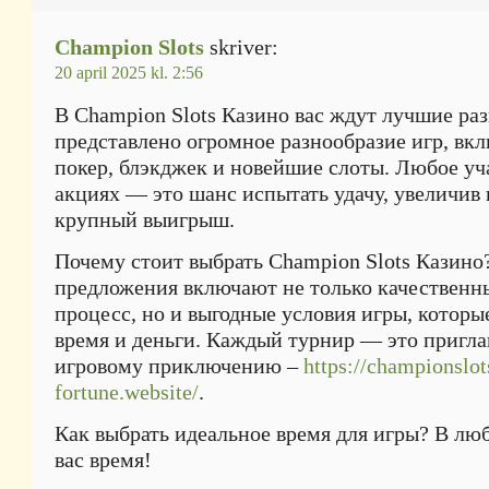
Champion Slots
skriver:
20 april 2025 kl. 2:56
В Champion Slots Казино вас ждут лучшие раз
представлено огромное разнообразие игр, вкл
покер, блэкджек и новейшие слоты. Любое уч
акциях — это шанс испытать удачу, увеличив
крупный выигрыш.
Почему стоит выбрать Champion Slots Казин
предложения включают не только качественн
процесс, но и выгодные условия игры, которы
время и деньги. Каждый турнир — это пригл
игровому приключению –
https://championslot
fortune.website/
.
Как выбрать идеальное время для игры? В лю
вас время!