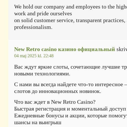
We hold our company and employees to the highe
work and pride ourselves
on solid customer service, transparent practices,
professionalism.
New Retro casino казино официальный
skri
04 maj 2025 kl. 22:48
Вас ждут яркие слоты, сочетающие лучшие т
новыми технологиями.
С нами вы всегда найдете что-то интересное 
слотов до инновационных новинок.
Что вас ждет в New Retro Casino?
Быстрая регистрация и моментальный доступ
Ежедневные бонусы и акции, которые помогу
шансы на выигрыш