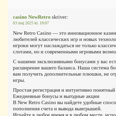
casino NewRetro
skriver:
03 maj 2025 kl. 18:07
New Retro Casino — это инновационное казин
любителей классических игр и новых технол
игроки могут наслаждаться не только класси
слотами, но и современными игровыми возм
С нашими эксклюзивными бонусами у вас ест
расширение вашего баланса. Наша система б
вам получить дополнительные плюшки, не от
игры.
Простая регистрация и интуитивно понятный
Ежедневные бонусы и выгодные акции
В New Retro Casino вы найдете удобные спос
пополнения счета и вывода выигрышей.
Играйте в любое время и в любом месте, испо