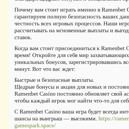
Почему вам стоит играть именно в Ramenbet 
гарантируем полную безопасность ваших дан
честность всех игровых процессов. Наши игро
рассчитывать на мгновенные выплаты и выгод
ставок.
Когда вам стоит присоединиться к Ramenbet 
время! Откройте для себя мир захватывающих
уникальных бонусов, зарегистрировавшись все
минут. Вот что вас ждет:
Быстрые и безопасные выплаты.
Щедрые бонусы и акции для новых и постоян
Ramenbet Casino постоянно обновляет свой а
чтобы каждый игрок мог найти что-то для себ
С Ramenbet Casino ваша игра будет всегда инт
шансы на выигрыш — высокими.
https://rame
gamespark.space/