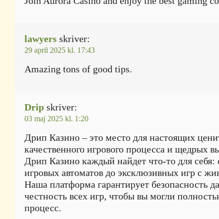
Join Aurora Casino and enjoy the best gaming co
lawyers
skriver:
29 april 2025 kl. 17:43
Amazing tons of good tips.
Drip
skriver:
03 maj 2025 kl. 1:20
Дрип Казино – это место для настоящих цени
качественного игрового процесса и щедрых в
Дрип Казино каждый найдет что-то для себя:
игровых автоматов до эксклюзивных игр с ж
Наша платформа гарантирует безопасность д
честность всех игр, чтобы вы могли полность
процесс.