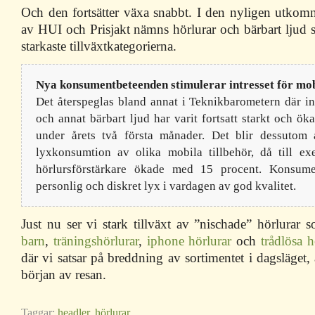
Och den fortsätter växa snabbt. I den nyligen utko
av HUI och Prisjakt nämns hörlurar och bärbart ljud 
starkaste tillväxtkategorierna.
Nya konsumentbeteenden stimulerar intresset för mob
Det återspeglas bland annat i Teknikbarometern där int
och annat bärbart ljud har varit fortsatt starkt och ö
under årets två första månader. Det blir dessutom 
lyxkonsumtion av olika mobila tillbehör, då till exe
hörlursförstärkare ökade med 15 procent. Konsume
personlig och diskret lyx i vardagen av god kvalitet.
Just nu ser vi stark tillväxt av ”nischade” hörlurar 
barn
,
träningshörlurar
,
iphone hörlurar
och
trådlösa h
där vi satsar på breddning av sortimentet i dagsläget,
början av resan.
Taggar:
headler
,
hörlurar