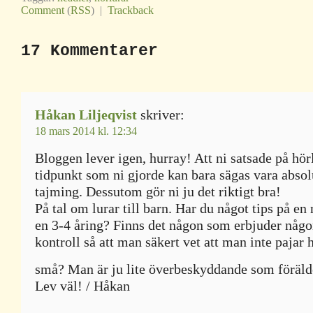
Comment
(
RSS
) |
Trackback
17 Kommentarer
Håkan Liljeqvist
skriver:
18 mars 2014 kl. 12:34
Bloggen lever igen, hurray! Att ni satsade på hör
tidpunkt som ni gjorde kan bara sägas vara absol
tajming. Dessutom gör ni ju det riktigt bra!
På tal om lurar till barn. Har du något tips på en ri
en 3-4 åring? Finns det någon som erbjuder någ
kontroll så att man säkert vet att man inte pajar 
små? Man är ju lite överbeskyddande som föräl
Lev väl! / Håkan