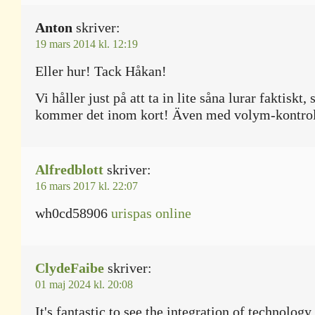
Anton
skriver:
19 mars 2014 kl. 12:19
Eller hur! Tack Håkan!
Vi håller just på att ta in lite såna lurar faktiskt,
kommer det inom kort! Även med volym-kontrol
Alfredblott
skriver:
16 mars 2017 kl. 22:07
wh0cd58906
urispas online
ClydeFaibe
skriver:
01 maj 2024 kl. 20:08
It's fantastic to see the integration of technolog