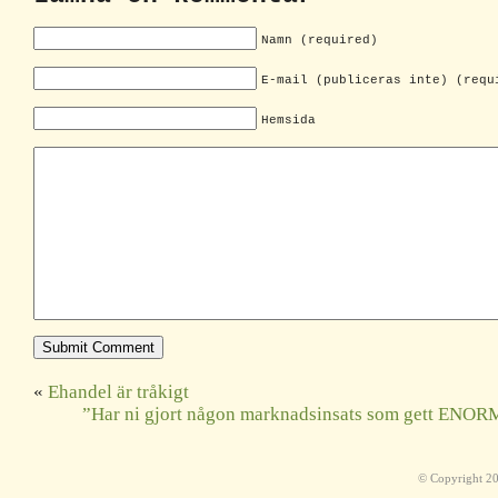
Namn (required)
E-mail (publiceras inte) (requ
Hemsida
«
Ehandel är tråkigt
”Har ni gjort någon marknadsinsats som gett ENORM 
© Copyright 2