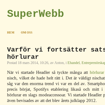
SuperWebb
HEM
OM OSS
Varför vi fortsätter sat
hörlurar
Postad 18 mars 2014, 10:26, av Anton, i
Ehandel
,
Entreprenörska
När vi startade Headler så tyckte många att
hörlurar
nisch, vilket de hade helt rätt i. Det är väldigt nisch
såg var den enorma trend vi var en del av. Smartph
precis börjat, Spotifys etablering likaså och mitt i
hörlurar en slags modeaccessoar. Vi startade Headler pre
även bevisades av att det blev årets julklapp 2012.